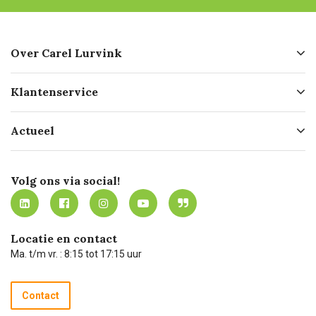
Over Carel Lurvink
Over ons
Klantenservice
Geschiedenis
Hofleverancier
Bestellen
Actueel
Missie
Bezorgen
Certificering
Software koppelingen
Merken
Werken bij Carel Lurvink
Mijn Carel Lurvink
Innovation LAB
Volg ons via social!
MVO
Mijn Carel Lurvink instructievideo's
Tevreden klanten
Carel Lurvink App
Carel Lurvink Blog
Hulp op afstand
Carel de podcast
Locatie en contact
Technische dienst
Ma. t/m vr. : 8:15 tot 17:15 uur
Retourneren
Recycle programma
Contact
Betalen