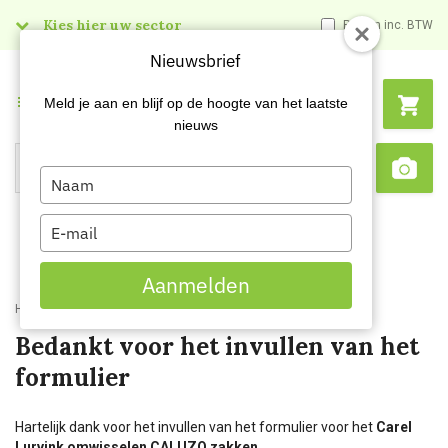
Kies hier uw sector
Prijzen inc. BTW
Nieuwsbrief
Menu
Meld je aan en blijf op de hoogte van het laatste
nieuws
Type
Search
Sca
your
name
Type
your
email
Aanmelden
Home
Content
Omwisselen container
Bedankt voor het invullen van het
formulier
Hartelijk dank voor het invullen van het formulier voor het
Carel
Lurvink omwisselen CALUZO zakken.