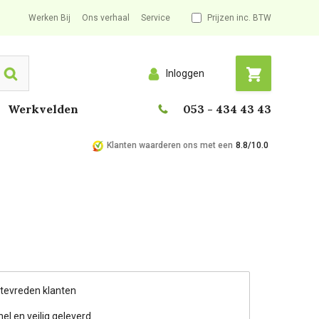
Werken Bij
Ons verhaal
Service
Prijzen inc. BTW
Inloggen
Search
Werkvelden
053 - 434 43 43
Klanten waarderen ons met een
8.8/10.0
 tevreden klanten
nel en veilig geleverd