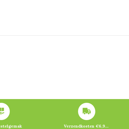
estelgemak
Verzendkosten €6,95 – gratis bij je eerste bestelling vanaf €200