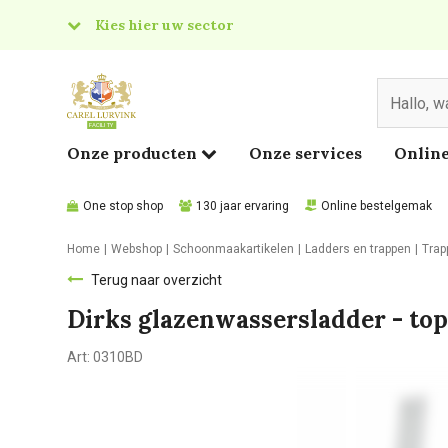
Kies hier uw sector
& Food
edical
Onze producten
Onze services
Online
One stop shop
130 jaar ervaring
Online bestelgemak
Home
Webshop
Schoonmaakartikelen
Ladders en trappen
Trap
Terug naar overzicht
Dirks glazenwassersladder - top
Art:
0310BD