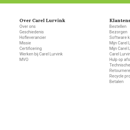
Over Carel Lurvink
Klantens
Over ons
Bestellen
Geschiedenis
Bezorgen
Hofleverancier
Software k
Missie
Mijn Carel 
Certificering
Mijn Carel 
Werken bij Carel Lurvink
Carel Lurv
MVO
Hulp op af
Technische
Retourner
Recycle p
Betalen