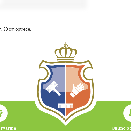
n, 30 cm optrede.
ervaring
Online b