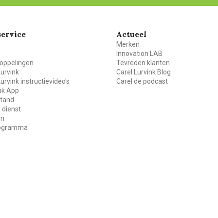
ervice
Actueel
Merken
Innovation LAB
oppelingen
Tevreden klanten
Lurvink
Carel Lurvink Blog
Lurvink instructievideo's
Carel de podcast
ink App
stand
 dienst
en
rogramma