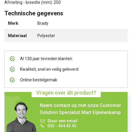
Afmeting - breedte (mm): 250
Technische gegevens
Merk
Brady
Materiaal
Polyester
Al 130 jaar tevreden klanten
Kwaliteit, snel en veilig geleverd
Online bestelgemak
Vragen over dit product?
Neem contact op met onze Customer
Solution Specialist Mart Eijkelenkamp
Stuur een email
053 - 434 43 43