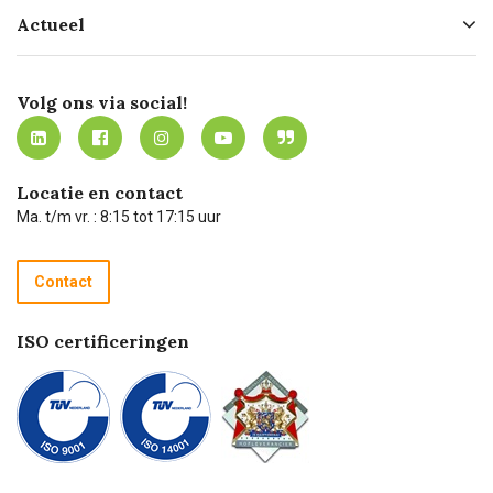
Hofleverancier
Bestellen
Actueel
Missie
Bezorgen
Certificering
Software koppelingen
Merken
Werken bij Carel Lurvink
Mijn Carel Lurvink
Innovation LAB
Volg ons via social!
MVO
Mijn Carel Lurvink instructievideo's
Tevreden klanten
Carel Lurvink App
Carel Lurvink Blog
Hulp op afstand
Carel de podcast
Locatie en contact
Technische dienst
Ma. t/m vr. : 8:15 tot 17:15 uur
Retourneren
Recycle programma
Contact
Betalen
ISO certificeringen