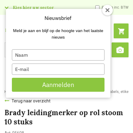
Kies hier uw sector
Prijzen inc. BTW
Nieuwsbrief
Menu
Meld je aan en blijf op de hoogte van het laatste
nieuws
Type
Search
Sca
your
name
Type
your
email
Aanmelden
Home
Webshop
Veiligheidsartikelen
Signalisatie
Printers, labels, etikett
Terug naar overzicht
Brady leidingmerker op rol stoom
10 stuks