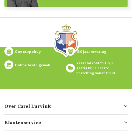
One stop shop
130 jaar ervaring
Verzendkosten €6,95 – 
Online bestelgemak
gratis bij je eerste 
bestelling vanaf €200
Over Carel Lurvink
Over ons
Klantenservice
Geschiedenis