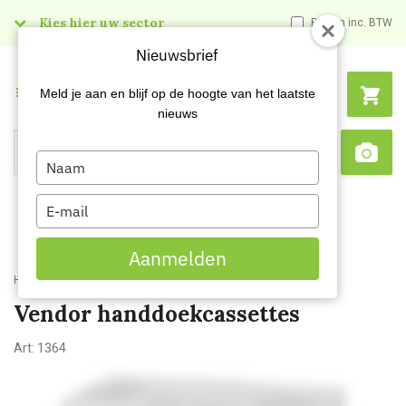
Kies hier uw sector
Prijzen inc. BTW
Nieuwsbrief
Menu
Meld je aan en blijf op de hoogte van het laatste
nieuws
Type
Search
Sca
your
name
Type
your
email
Aanmelden
Home
Vendor handdoekcassettes
Vendor handdoekcassettes
Art:
1364