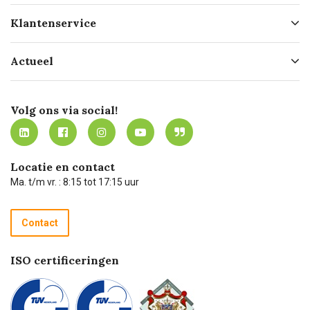
Over ons
Klantenservice
Geschiedenis
Hofleverancier
Bestellen
Actueel
Missie
Bezorgen
Certificering
Software koppelingen
Merken
Werken bij Carel Lurvink
Mijn Carel Lurvink
Innovation LAB
Volg ons via social!
MVO
Mijn Carel Lurvink instructievideo's
Tevreden klanten
Carel Lurvink App
Carel Lurvink Blog
Hulp op afstand
Carel de podcast
Locatie en contact
Technische dienst
Ma. t/m vr. : 8:15 tot 17:15 uur
Retourneren
Recycle programma
Contact
Betalen
ISO certificeringen