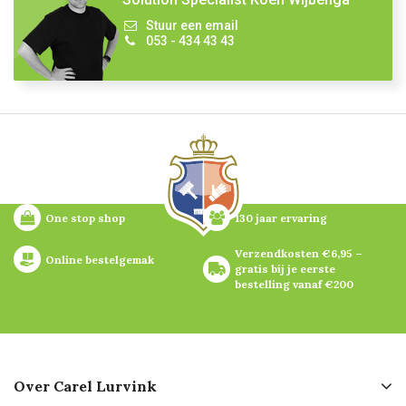
Stuur een email
053 - 434 43 43
One stop shop
130 jaar ervaring
Verzendkosten €6,95 – 
Online bestelgemak
gratis bij je eerste 
bestelling vanaf €200
Over Carel Lurvink