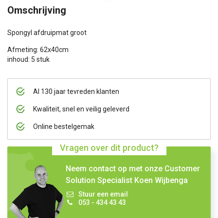
Omschrijving
Spongyl afdruipmat groot
Afmeting: 62x40cm
inhoud: 5 stuk
Al 130 jaar tevreden klanten
Kwaliteit, snel en veilig geleverd
Online bestelgemak
Vragen over dit product?
Neem contact op met onze Customer
Solution Specialist Koen Wijbenga
Stuur een email
053 - 434 43 43