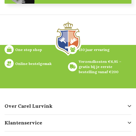
One stop shop
130 jaar ervaring
Verzendkosten €6,95 – 
Online bestelgemak
gratis bij je eerste 
bestelling vanaf €200
Over Carel Lurvink
Over ons
Klantenservice
Geschiedenis
Hofleverancier
Bestellen