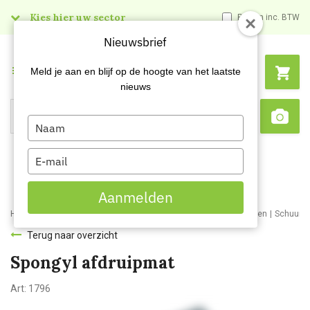
Kies hier uw sector
Prijzen inc. BTW
Nieuwsbrief
Menu
Meld je aan en blijf op de hoogte van het laatste
nieuws
Type
Search
Sca
your
name
Type
your
email
Aanmelden
Home
Webshop
Schoonmaakartikelen
Schoonmaakmaterialen
Schuursp
Terug naar overzicht
Spongyl afdruipmat
Art:
1796