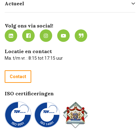
Actueel
Missie
Bezorgen
Certificering
Software koppelingen
Merken
Werken bij Carel Lurvink
Mijn Carel Lurvink
Innovation LAB
Volg ons via social!
MVO
Mijn Carel Lurvink instructievideo's
Tevreden klanten
Carel Lurvink App
Carel Lurvink Blog
Hulp op afstand
Carel de podcast
Locatie en contact
Technische dienst
Ma. t/m vr. : 8:15 tot 17:15 uur
Retourneren
Recycle programma
Contact
Betalen
ISO certificeringen