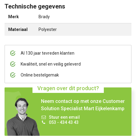
Technische gegevens
Merk
Brady
Materiaal
Polyester
Al 130 jaar tevreden klanten
Kwaliteit, snel en veilig geleverd
Online bestelgemak
Vragen over dit product?
Neem contact op met onze Customer
Solution Specialist Mart Eijkelenkamp
Stuur een email
053 - 434 43 43