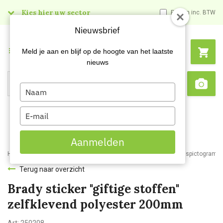
Kies hier uw sector
Prijzen inc. BTW
Nieuwsbrief
Menu
Meld je aan en blijf op de hoogte van het laatste
nieuws
Type
Search
Sca
your
name
Type
your
email
Aanmelden
Home
Webshop
Veiligheidsartikelen
Signalisatie
Veiligheidspictogram
Terug naar overzicht
Brady sticker "giftige stoffen"
zelfklevend polyester 200mm