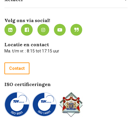
Missie
Bezorgen
Certificering
Software koppelingen
Merken
Werken bij Carel Lurvink
Mijn Carel Lurvink
Innovation LAB
Volg ons via social!
MVO
Mijn Carel Lurvink instructievideo's
Tevreden klanten
Carel Lurvink App
Carel Lurvink Blog
Hulp op afstand
Carel de podcast
Locatie en contact
Technische dienst
Ma. t/m vr. : 8:15 tot 17:15 uur
Retourneren
Recycle programma
Contact
Betalen
ISO certificeringen