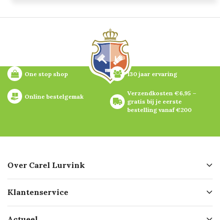
One stop shop
130 jaar ervaring
Verzendkosten €6,95 – 
Online bestelgemak
gratis bij je eerste 
bestelling vanaf €200
Over Carel Lurvink
Over ons
Klantenservice
Geschiedenis
Hofleverancier
Bestellen
Actueel