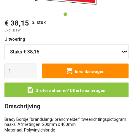
O
€ 38,15
p. stuk
Excl. BTW
Uitvoering
In winkelwagen
Grotere afname? Offerte aanvragen
Omschrijving
Brady Bordje "brandslang/ brandmelder" tweerichtingspictogram
haaks. Afmetingen: 200mm x 400mm
Materiaal: Polyvinylchloride