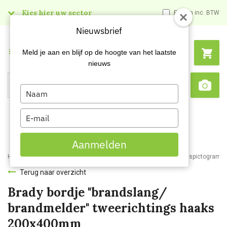
Kies hier uw sector
Prijzen inc. BTW
Nieuwsbrief
Menu
Meld je aan en blijf op de hoogte van het laatste
nieuws
Type
Search
Sca
your
name
Type
your
email
Aanmelden
Home
Webshop
Veiligheidsartikelen
Signalisatie
Veiligheidspictogram
Terug naar overzicht
Brady bordje "brandslang/
brandmelder" tweerichtings haaks
200x400mm