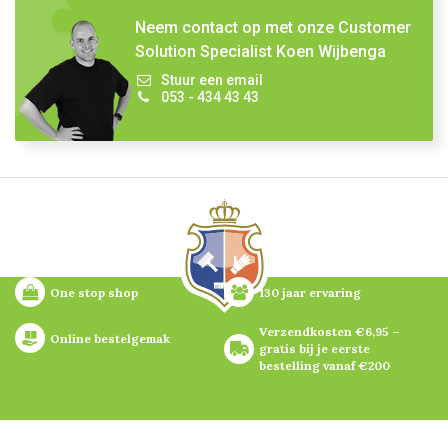
Neem contact op met onze Customer
Solution Specialist Koen Wijbenga
Stuur een email
053 - 434 43 43
One stop shop
130 jaar ervaring
Verzendkosten €6,95 – 
Online bestelgemak
gratis bij je eerste 
bestelling vanaf €200