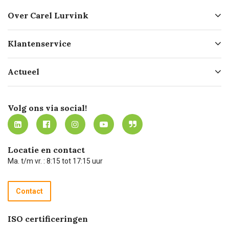
Over Carel Lurvink
Over ons
Klantenservice
Geschiedenis
Hofleverancier
Bestellen
Actueel
Missie
Bezorgen
Certificering
Software koppelingen
Merken
Werken bij Carel Lurvink
Mijn Carel Lurvink
Innovation LAB
Volg ons via social!
MVO
Mijn Carel Lurvink instructievideo's
Tevreden klanten
Carel Lurvink App
Carel Lurvink Blog
Hulp op afstand
Carel de podcast
Locatie en contact
Technische dienst
Ma. t/m vr. : 8:15 tot 17:15 uur
Retourneren
Recycle programma
Contact
Betalen
ISO certificeringen