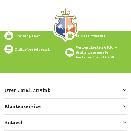
One stop shop
130 jaar ervaring
Verzendkosten €6,95 – 
Online bestelgemak
gratis bij je eerste 
bestelling vanaf €200
Over Carel Lurvink
Over ons
Klantenservice
Geschiedenis
Hofleverancier
Bestellen
Actueel
Missie
Bezorgen