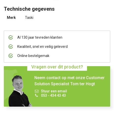
Technische gegevens
Merk
Taski
Al 130 jaar tevreden klanten
Kwaliteit, snel en veilig geleverd
Online bestelgemak
Vragen over dit product?
Neem contact op met onze Customer
Solution Specialist Tom ter Hogt
Stuur een email
053 - 434 43 43