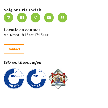
Certificering
Software koppelingen
Merken
Werken bij Carel Lurvink
Mijn Carel Lurvink
Innovation LAB
Volg ons via social!
MVO
Mijn Carel Lurvink instructievideo's
Tevreden klanten
Carel Lurvink App
Carel Lurvink Blog
Hulp op afstand
Carel de podcast
Locatie en contact
Technische dienst
Ma. t/m vr. : 8:15 tot 17:15 uur
Retourneren
Recycle programma
Contact
Betalen
ISO certificeringen