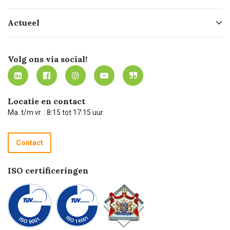
Hofleverancier
Bestellen
Actueel
Missie
Bezorgen
Certificering
Software koppelingen
Merken
Werken bij Carel Lurvink
Mijn Carel Lurvink
Innovation LAB
Volg ons via social!
MVO
Mijn Carel Lurvink instructievideo's
Tevreden klanten
Carel Lurvink App
Carel Lurvink Blog
Hulp op afstand
Carel de podcast
Locatie en contact
Technische dienst
Ma. t/m vr. : 8:15 tot 17:15 uur
Retourneren
Recycle programma
Contact
Betalen
ISO certificeringen