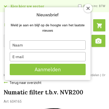
Kies hier uw sector
Prijzen inc. BTW
Nieuwsbrief
Menu
Meld je aan en blijf op de hoogte van het laatste
nieuws
Type
Search
Sca
your
name
Type
your
email
Aanmelden
Home
Webshop
Schoonmaakmachines
Stofzuigers en onderdelen
Onde
Terug naar overzicht
Numatic filter t.b.v. NVR200
Art:
604165