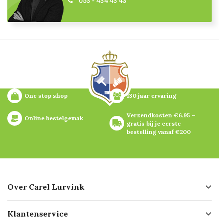
053 - 434 43 43
One stop shop
130 jaar ervaring
Verzendkosten €6,95 – 
Online bestelgemak
gratis bij je eerste 
bestelling vanaf €200
Over Carel Lurvink
Over ons
Klantenservice
Geschiedenis