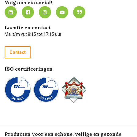
Mijn Carel Lurvink
Innovation LAB
Volg ons via social!
MVO
Mijn Carel Lurvink instructievideo's
Tevreden klanten
Carel Lurvink App
Carel Lurvink Blog
Hulp op afstand
Carel de podcast
Locatie en contact
Technische dienst
Ma. t/m vr. : 8:15 tot 17:15 uur
Retourneren
Recycle programma
Contact
Betalen
ISO certificeringen
Producten voor een schone, veilige en gezonde