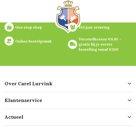
One stop shop
130 jaar ervaring
Verzendkosten €6,95 – 
Online bestelgemak
gratis bij je eerste 
bestelling vanaf €200
Over Carel Lurvink
Over ons
Klantenservice
Geschiedenis
Hofleverancier
Bestellen
Actueel
Missie
Bezorgen
Certificering
Software koppelingen
Merken
Werken bij Carel Lurvink