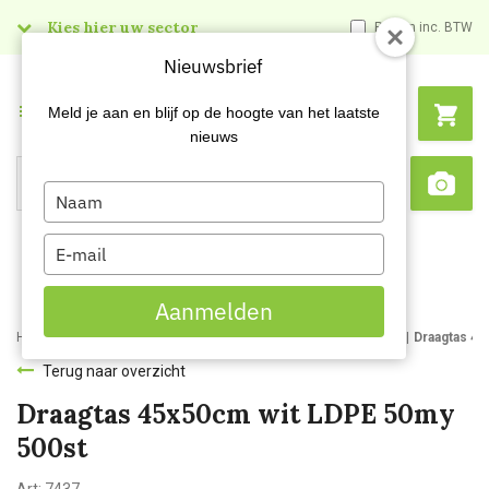
Kies hier uw sector
Prijzen inc. BTW
Nieuwsbrief
Menu
Meld je aan en blijf op de hoogte van het laatste
nieuws
Type
Search
Sca
your
name
Type
your
email
Aanmelden
Home
Webshop
Verpakkingsmaterialen
Verpakkingszakken
Draagtas 45
Terug naar overzicht
Draagtas 45x50cm wit LDPE 50my
500st