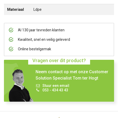
Materiaal
Ldpe
Al 130 jaar tevreden klanten
Kwaliteit, snel en veilig geleverd
Online bestelgemak
Vragen over dit product?
Neem contact op met onze Customer
Solution Specialist Tom ter Hogt
Stuur een email
053 - 434 43 43