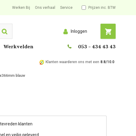
Werken Bij
Ons verhaal
Service
Prijzen inc. BTW
Inloggen
Search
Werkvelden
053 - 434 43 43
Klanten waarderen ons met een
8.8/10.0
,6x366mm blauw
 tevreden klanten
nel en veilig geleverd