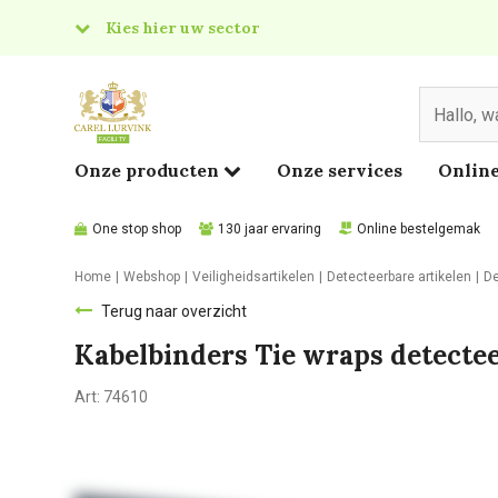
Kies hier uw sector
& Food
edical
Onze producten
Onze services
Online
One stop shop
130 jaar ervaring
Online bestelgemak
Home
Webshop
Veiligheidsartikelen
Detecteerbare artikelen
De
Terug naar overzicht
Kabelbinders Tie wraps detecte
Art:
74610