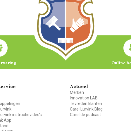
ervaring
Online b
ervice
Actueel
Merken
Innovation LAB
oppelingen
Tevreden klanten
Lurvink
Carel Lurvink Blog
Lurvink instructievideo's
Carel de podcast
ink App
stand