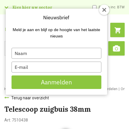
Kies hier uw sector
Prijzen inc. BTW
Nieuwsbrief
Menu
Meld je aan en blijf op de hoogte van het laatste
nieuws
Type
Search
Sca
your
name
Type
your
email
Aanmelden
Home
Webshop
Schoonmaakmachines
Stofzuigers en onderdelen
Onde
Terug naar overzicht
Telescoop zuigbuis 38mm
Art:
7510438