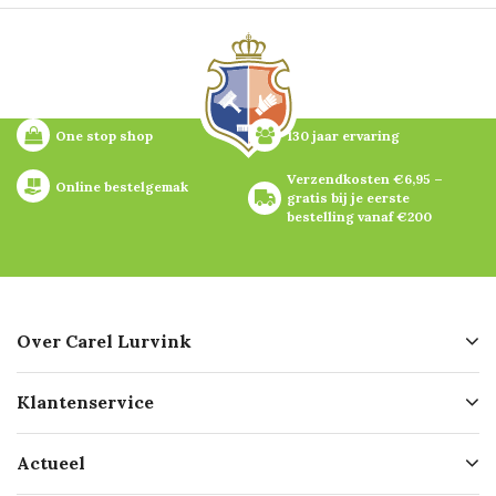
One stop shop
130 jaar ervaring
Verzendkosten €6,95 – 
Online bestelgemak
gratis bij je eerste 
bestelling vanaf €200
Over Carel Lurvink
Over ons
Klantenservice
Geschiedenis
Hofleverancier
Bestellen
Actueel
Missie
Bezorgen