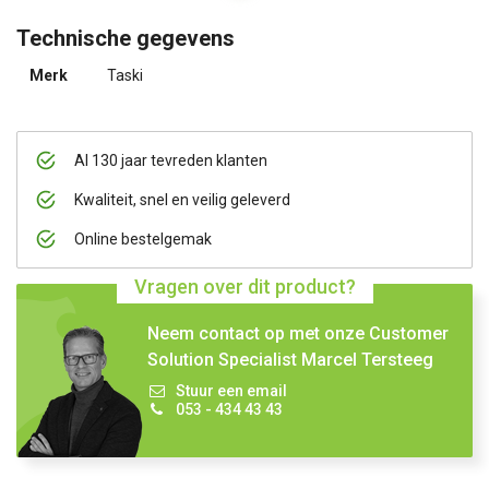
Technische gegevens
Merk
Taski
Al 130 jaar tevreden klanten
Kwaliteit, snel en veilig geleverd
Online bestelgemak
Vragen over dit product?
Neem contact op met onze Customer
Solution Specialist Marcel Tersteeg
Stuur een email
053 - 434 43 43