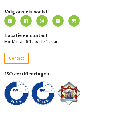
Certificering
Software koppelingen
Merken
Werken bij Carel Lurvink
Mijn Carel Lurvink
Innovation LAB
Volg ons via social!
MVO
Mijn Carel Lurvink instructievideo's
Tevreden klanten
Carel Lurvink App
Carel Lurvink Blog
Hulp op afstand
Carel de podcast
Locatie en contact
Technische dienst
Ma. t/m vr. : 8:15 tot 17:15 uur
Retourneren
Recycle programma
Contact
Betalen
ISO certificeringen