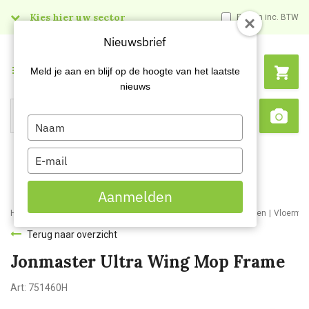
Kies hier uw sector
Prijzen inc. BTW
Nieuwsbrief
Menu
Meld je aan en blijf op de hoogte van het laatste
nieuws
Type
Search
Sca
your
name
Type
your
email
Aanmelden
Home
Webshop
Schoonmaakartikelen
Schoonmaakmaterialen
Vloermo
Terug naar overzicht
Jonmaster Ultra Wing Mop Frame
Art:
751460H