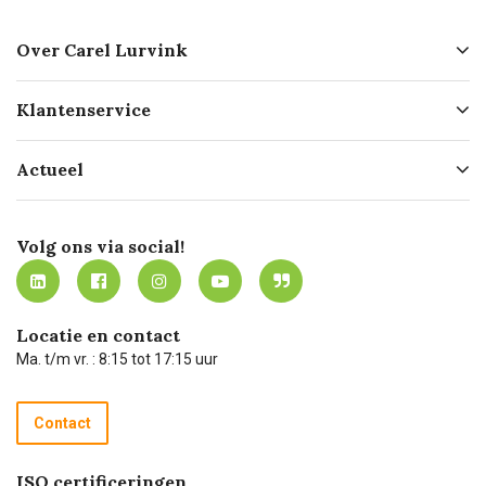
Over Carel Lurvink
Over ons
Klantenservice
Geschiedenis
Hofleverancier
Bestellen
Actueel
Missie
Bezorgen
Certificering
Software koppelingen
Merken
Werken bij Carel Lurvink
Mijn Carel Lurvink
Innovation LAB
Volg ons via social!
MVO
Mijn Carel Lurvink instructievideo's
Tevreden klanten
Carel Lurvink App
Carel Lurvink Blog
Hulp op afstand
Carel de podcast
Locatie en contact
Technische dienst
Ma. t/m vr. : 8:15 tot 17:15 uur
Retourneren
Recycle programma
Contact
Betalen
ISO certificeringen