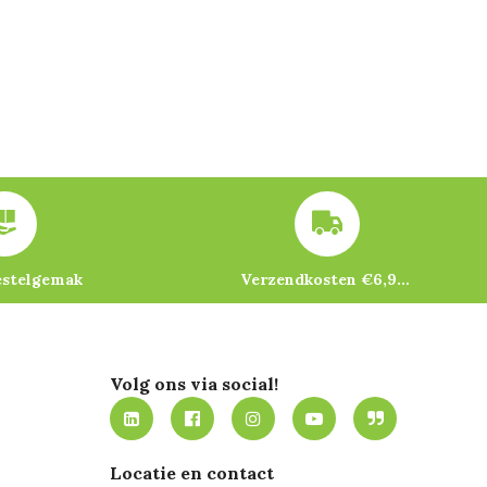
estelgemak
Verzendkosten €6,95 – gratis bij je eerste bestelling vanaf €200
Volg ons via social!
Locatie en contact