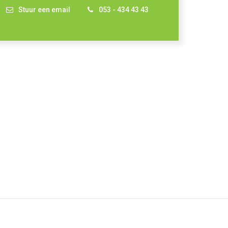
Stuur een email
053 - 434 43 43