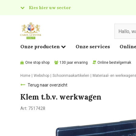
Kies hier uw sector
& Food
edical
Onze producten
Onze services
Online
One stop shop
130 jaar ervaring
Online bestelgemak
Home
Webshop
Schoonmaakartikelen
Materiaal- en werkwagen
Terug naar overzicht
Klem t.b.v. werkwagen
Art:
7517428