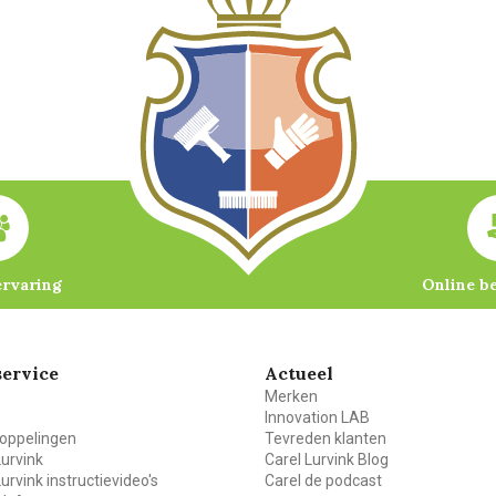
ervaring
Online b
ervice
Actueel
Merken
Innovation LAB
oppelingen
Tevreden klanten
Lurvink
Carel Lurvink Blog
Lurvink instructievideo's
Carel de podcast