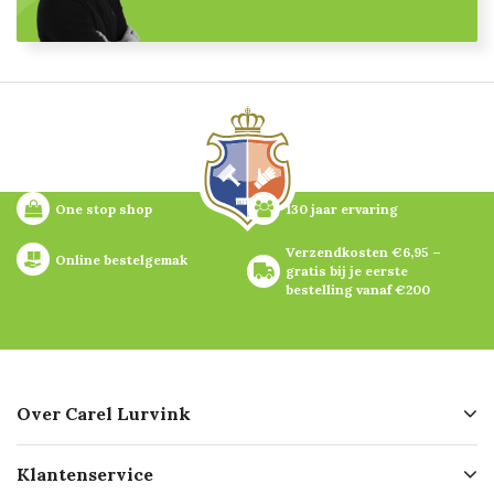
One stop shop
130 jaar ervaring
Verzendkosten €6,95 – 
Online bestelgemak
gratis bij je eerste 
bestelling vanaf €200
Over Carel Lurvink
Over ons
Klantenservice
Geschiedenis