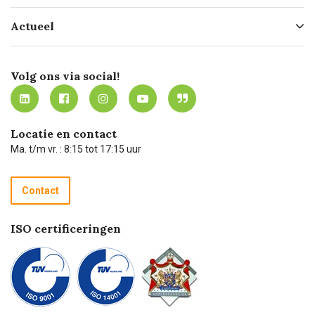
Hofleverancier
Bestellen
Actueel
Missie
Bezorgen
Certificering
Software koppelingen
Merken
Werken bij Carel Lurvink
Mijn Carel Lurvink
Innovation LAB
Volg ons via social!
MVO
Mijn Carel Lurvink instructievideo's
Tevreden klanten
Carel Lurvink App
Carel Lurvink Blog
Hulp op afstand
Carel de podcast
Locatie en contact
Technische dienst
Ma. t/m vr. : 8:15 tot 17:15 uur
Retourneren
Recycle programma
Contact
Betalen
ISO certificeringen