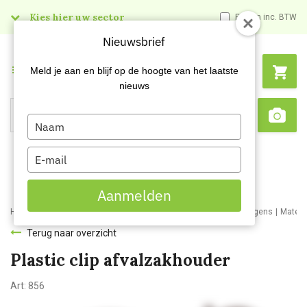
Kies hier uw sector
Prijzen inc. BTW
Nieuwsbrief
Menu
Meld je aan en blijf op de hoogte van het laatste
nieuws
Type
Search
Sca
your
name
Type
your
email
Aanmelden
Home
Webshop
Schoonmaakartikelen
Materiaal- en werkwagens
Materi
Terug naar overzicht
Plastic clip afvalzakhouder
Art:
856