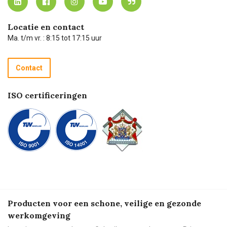
Carel Lurvink App
Carel Lurvink Blog
Hulp op afstand
Carel de podcast
Locatie en contact
Technische dienst
Ma. t/m vr. : 8:15 tot 17:15 uur
Retourneren
Recycle programma
Contact
Betalen
ISO certificeringen
Producten voor een schone, veilige en gezonde
werkomgeving