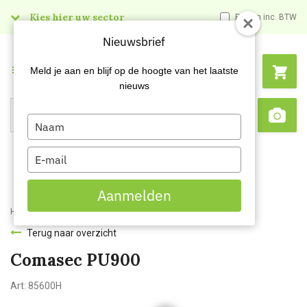
Kies hier uw sector
Prijzen inc. BTW
Nieuwsbrief
Menu
Meld je aan en blijf op de hoogte van het laatste
nieuws
Type
Search
Sca
your
name
Type
your
email
Aanmelden
Home
Comasec PU900
Terug naar overzicht
Comasec PU900
Art:
85600H