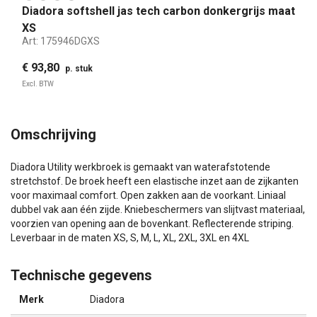
Diadora softshell jas tech carbon donkergrijs maat
XS
Art:
175946DGXS
€ 93,80
p. stuk
Excl. BTW
Omschrijving
Diadora Utility werkbroek is gemaakt van waterafstotende
stretchstof. De broek heeft een elastische inzet aan de zijkanten
voor maximaal comfort. Open zakken aan de voorkant. Liniaal
dubbel vak aan één zijde. Kniebeschermers van slijtvast materiaal,
voorzien van opening aan de bovenkant. Reflecterende striping.
Leverbaar in de maten XS, S, M, L, XL, 2XL, 3XL en 4XL
Technische gegevens
Merk
Diadora