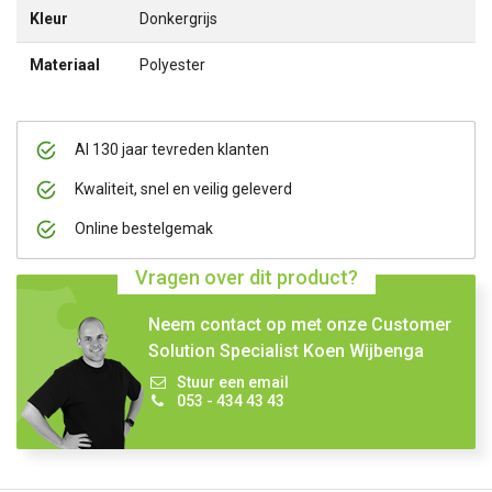
Kleur
Donkergrijs
Materiaal
Polyester
Al 130 jaar tevreden klanten
Kwaliteit, snel en veilig geleverd
Online bestelgemak
Vragen over dit product?
Neem contact op met onze Customer
Solution Specialist Koen Wijbenga
Stuur een email
053 - 434 43 43