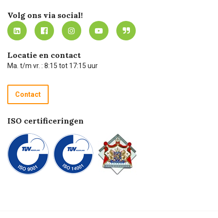
Werken bij Carel Lurvink
Mijn Carel Lurvink
Innovation LAB
Volg ons via social!
MVO
Mijn Carel Lurvink instructievideo's
Tevreden klanten
Carel Lurvink App
Carel Lurvink Blog
Hulp op afstand
Carel de podcast
Locatie en contact
Technische dienst
Ma. t/m vr. : 8:15 tot 17:15 uur
Retourneren
Recycle programma
Contact
Betalen
ISO certificeringen