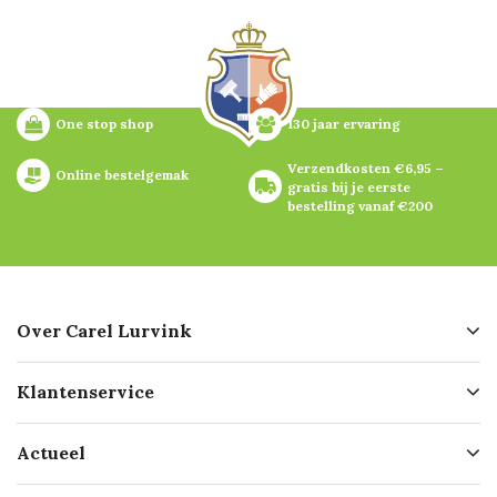
One stop shop
130 jaar ervaring
Verzendkosten €6,95 – 
Online bestelgemak
gratis bij je eerste 
bestelling vanaf €200
Over Carel Lurvink
Over ons
Klantenservice
Geschiedenis
Hofleverancier
Bestellen
Actueel
Missie
Bezorgen
Certificering
Software koppelingen
Merken