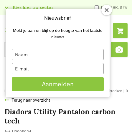
Kies hier uw sector
Prijzen inc. BTW
Nieuwsbrief
Menu
Meld je aan en blijf op de hoogte van het laatste
nieuws
Type
Search
Sca
your
name
Type
your
email
Aanmelden
Home
Webshop
Werkkleding
Bedrijfs- en werkkleding
Werkbroeken
Dia
Terug naar overzicht
Diadora Utility Pantalon carbon
tech