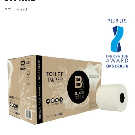
Art:
314670