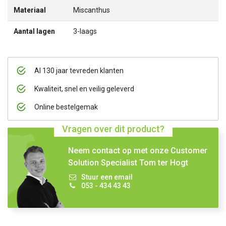
Materiaal
Miscanthus
Aantal lagen
3-laags
Al 130 jaar tevreden klanten
Kwaliteit, snel en veilig geleverd
Online bestelgemak
Vragen over dit product?
Neem contact op met onze Customer
Solution Specialist Tom ter Hogt
Stuur een email
053 - 434 43 43