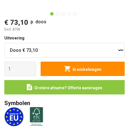
O
€ 73,10
p. doos
Excl. BTW
Uitvoering
In winkelwagen
Grotere afname? Offerte aanvragen
Symbolen