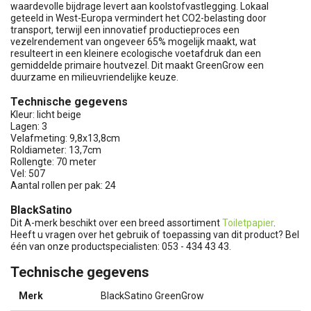
waardevolle bijdrage levert aan koolstofvastlegging. Lokaal
geteeld in West-Europa vermindert het CO2-belasting door
transport, terwijl een innovatief productieproces een
vezelrendement van ongeveer 65% mogelijk maakt, wat
resulteert in een kleinere ecologische voetafdruk dan een
gemiddelde primaire houtvezel. Dit maakt GreenGrow een
duurzame en milieuvriendelijke keuze.
Technische gegevens
Kleur: licht beige
Lagen: 3
Velafmeting: 9,8x13,8cm
Roldiameter: 13,7cm
Rollengte: 70 meter
Vel: 507
Aantal rollen per pak: 24
BlackSatino
Dit A-merk beschikt over een breed assortiment
Toiletpapier
.
Heeft u vragen over het gebruik of toepassing van dit product? Bel
één van onze productspecialisten: 053 - 434 43 43.
Technische gegevens
Merk
BlackSatino GreenGrow