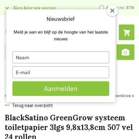
Kies hier uw sector
Prijzen inc. BTW
Nieuwsbrief
Menu
Meld je aan en blijf op de hoogte van het laatste
nieuws
Type
Search
Sca
your
name
Type
your
email
Aanmelden
Home
Webshop
Hygienepapier
Toiletpapier
BlackSatino GreenGrow syste
Terug naar overzicht
BlackSatino GreenGrow systeem
toiletpapier 3lgs 9,8x13,8cm 507 vel
24 rollen