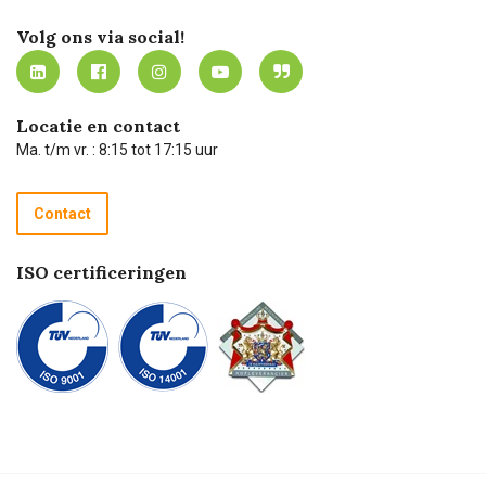
Merken
Werken bij Carel Lurvink
Mijn Carel Lurvink
Innovation LAB
Volg ons via social!
MVO
Mijn Carel Lurvink instructievideo's
Tevreden klanten
Carel Lurvink App
Carel Lurvink Blog
Hulp op afstand
Carel de podcast
Locatie en contact
Technische dienst
Ma. t/m vr. : 8:15 tot 17:15 uur
Retourneren
Recycle programma
Contact
Betalen
ISO certificeringen