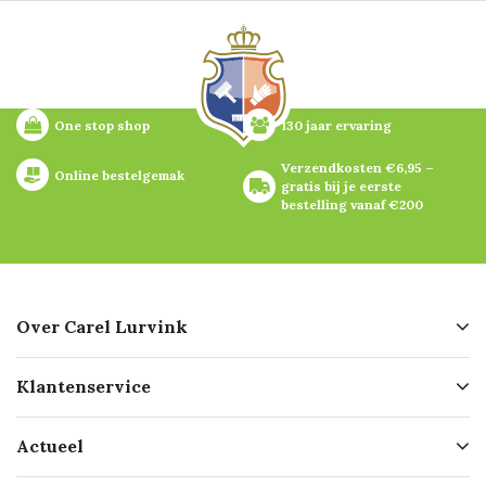
One stop shop
130 jaar ervaring
Verzendkosten €6,95 – 
Online bestelgemak
gratis bij je eerste 
bestelling vanaf €200
Over Carel Lurvink
Over ons
Klantenservice
Geschiedenis
Hofleverancier
Bestellen
Actueel
Missie
Bezorgen
Certificering
Software koppelingen