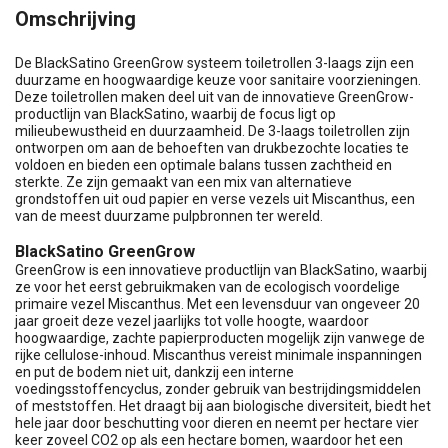
Omschrijving
De BlackSatino GreenGrow systeem toiletrollen 3-laags zijn een
duurzame en hoogwaardige keuze voor sanitaire voorzieningen.
Deze toiletrollen maken deel uit van de innovatieve GreenGrow-
productlijn van BlackSatino, waarbij de focus ligt op
milieubewustheid en duurzaamheid. De 3-laags toiletrollen zijn
ontworpen om aan de behoeften van drukbezochte locaties te
voldoen en bieden een optimale balans tussen zachtheid en
sterkte. Ze zijn gemaakt van een mix van alternatieve
grondstoffen uit oud papier en verse vezels uit Miscanthus, een
van de meest duurzame pulpbronnen ter wereld.
BlackSatino GreenGrow
GreenGrow is een innovatieve productlijn van BlackSatino, waarbij
ze voor het eerst gebruikmaken van de ecologisch voordelige
primaire vezel Miscanthus. Met een levensduur van ongeveer 20
jaar groeit deze vezel jaarlijks tot volle hoogte, waardoor
hoogwaardige, zachte papierproducten mogelijk zijn vanwege de
rijke cellulose-inhoud. Miscanthus vereist minimale inspanningen
en put de bodem niet uit, dankzij een interne
voedingsstoffencyclus, zonder gebruik van bestrijdingsmiddelen
of meststoffen. Het draagt bij aan biologische diversiteit, biedt het
hele jaar door beschutting voor dieren en neemt per hectare vier
keer zoveel CO2 op als een hectare bomen, waardoor het een