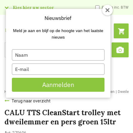
Kies hier uw sector
Prijzen inc. BTW
Nieuwsbrief
Menu
Meld je aan en blijf op de hoogte van het laatste
nieuws
Type
Search
Sca
your
name
Type
your
email
Aanmelden
Home
Webshop
Schoonmaakartikelen
Schoonmaakmaterialen
Dweilem
Terug naar overzicht
CALU TTS CleanStart trolley met
dweilemmer en pers groen 15ltr