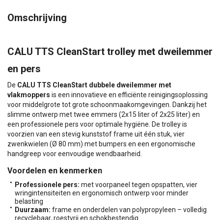
Omschrijving
CALU TTS CleanStart trolley met dweilemmer
en pers
De
CALU TTS CleanStart dubbele dweilemmer met
vlakmoppers
is een innovatieve en efficiënte reinigingsoplossing
voor middelgrote tot grote schoonmaakomgevingen. Dankzij het
slimme ontwerp met twee emmers (2x15 liter of 2x25 liter) en
een professionele pers voor optimale hygiëne. De trolley is
voorzien van een stevig kunststof frame uit één stuk, vier
zwenkwielen (Ø 80 mm) met bumpers en een ergonomische
handgreep voor eenvoudige wendbaarheid.
Voordelen en kenmerken
Professionele pers:
met voorpaneel tegen opspatten, vier
wringintensiteiten en ergonomisch ontwerp voor minder
belasting
Duurzaam:
frame en onderdelen van polypropyleen – volledig
recyclebaar, roestvrij en schokbestendig