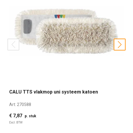
prev
nex
CALU TTS vlakmop uni systeem katoen
Art:
270588
€ 7,87
p. stuk
Excl. BTW