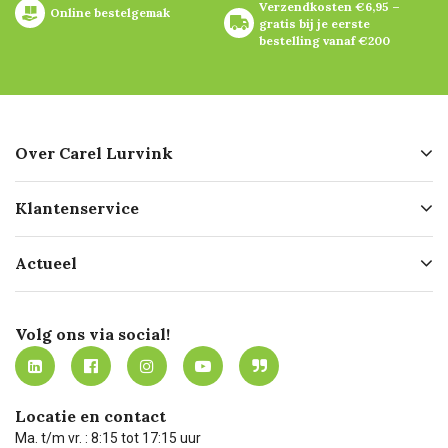
Verzendkosten €6,95 – 
Online bestelgemak
gratis bij je eerste 
bestelling vanaf €200
Over Carel Lurvink
Over ons
Klantenservice
Geschiedenis
Hofleverancier
Bestellen
Actueel
Missie
Bezorgen
Certificering
Software koppelingen
Merken
Werken bij Carel Lurvink
Mijn Carel Lurvink
Innovation LAB
Volg ons via social!
MVO
Mijn Carel Lurvink instructievideo's
Tevreden klanten
Carel Lurvink App
Carel Lurvink Blog
Hulp op afstand
Carel de podcast
Locatie en contact
Technische dienst
Ma. t/m vr. : 8:15 tot 17:15 uur