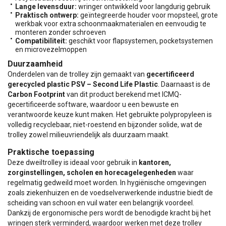
Lange levensduur:
wringer ontwikkeld voor langdurig gebruik
Praktisch ontwerp:
geïntegreerde houder voor mopsteel, grote
werkbak voor extra schoonmaakmaterialen en eenvoudig te
monteren zonder schroeven
Compatibiliteit:
geschikt voor flapsystemen, pocketsystemen
en microvezelmoppen
Duurzaamheid
Onderdelen van de trolley zijn gemaakt van
gecertificeerd
gerecycled plastic PSV – Second Life Plastic
. Daarnaast is de
Carbon Footprint
van dit product berekend met ICMQ-
gecertificeerde software, waardoor u een bewuste en
verantwoorde keuze kunt maken. Het gebruikte polypropyleen is
volledig recyclebaar, niet-roestend en bijzonder solide, wat de
trolley zowel milieuvriendelijk als duurzaam maakt.
Praktische toepassing
Deze dweiltrolley is ideaal voor gebruik in
kantoren,
zorginstellingen, scholen en horecagelegenheden
waar
regelmatig gedweild moet worden. In hygiënische omgevingen
zoals ziekenhuizen en de voedselverwerkende industrie biedt de
scheiding van schoon en vuil water een belangrijk voordeel.
Dankzij de ergonomische pers wordt de benodigde kracht bij het
wringen sterk verminderd, waardoor werken met deze trolley