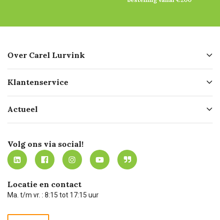
Over Carel Lurvink
Over ons
Klantenservice
Geschiedenis
Hofleverancier
Bestellen
Actueel
Missie
Bezorgen
Certificering
Software koppelingen
Merken
Werken bij Carel Lurvink
Mijn Carel Lurvink
Innovation LAB
Volg ons via social!
MVO
Mijn Carel Lurvink instructievideo's
Tevreden klanten
Carel Lurvink App
Carel Lurvink Blog
Hulp op afstand
Carel de podcast
Locatie en contact
Technische dienst
Ma. t/m vr. : 8:15 tot 17:15 uur
Retourneren
Recycle programma