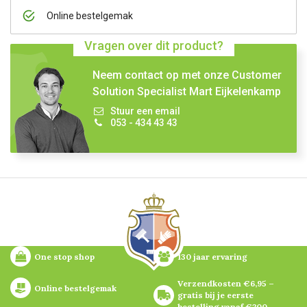
Online bestelgemak
Vragen over dit product?
Neem contact op met onze Customer
Solution Specialist Mart Eijkelenkamp
Stuur een email
053 - 434 43 43
One stop shop
130 jaar ervaring
Verzendkosten €6,95 – 
Online bestelgemak
gratis bij je eerste 
bestelling vanaf €200