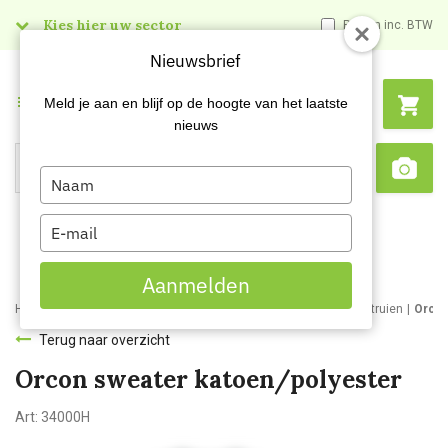
Kies hier uw sector
Prijzen inc. BTW
Nieuwsbrief
Menu
Meld je aan en blijf op de hoogte van het laatste
nieuws
Type
Search
Sca
your
name
Type
your
email
Aanmelden
Home
Webshop
Werkkleding
Bedrijfs- en werkkleding
Werktruien
Orcon
Terug naar overzicht
Orcon sweater katoen/polyester
Art:
34000H