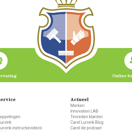
ervaring
Online b
ervice
Actueel
Merken
Innovation LAB
oppelingen
Tevreden klanten
Lurvink
Carel Lurvink Blog
Lurvink instructievideo's
Carel de podcast