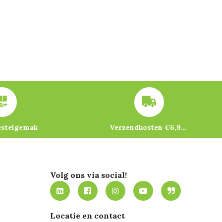
estelgemak
Verzendkosten €6,95 – gratis bij je eerste bestelling vanaf €200
Volg ons via social!
Locatie en contact