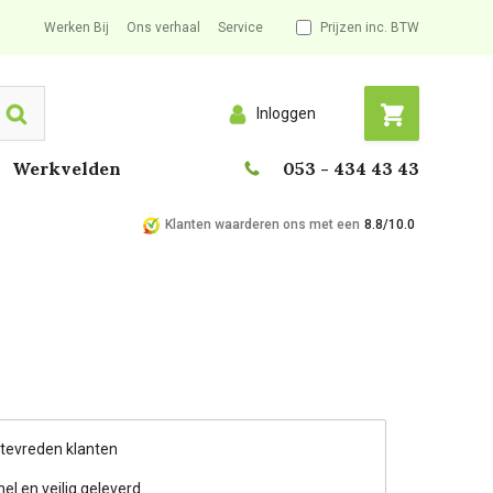
Werken Bij
Ons verhaal
Service
Prijzen inc. BTW
Inloggen
Search
Werkvelden
053 - 434 43 43
Klanten waarderen ons met een
8.8/10.0
 tevreden klanten
nel en veilig geleverd