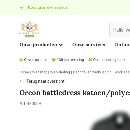
Kies hier uw sector
& Food
edical
Onze producten
Onze services
Online
One stop shop
130 jaar ervaring
Online bestelgemak
Home
Webshop
Werkkleding
Bedrijfs- en werkkleding
Werkjass
Terug naar overzicht
Orcon battledress katoen/polye
Art:
43009H