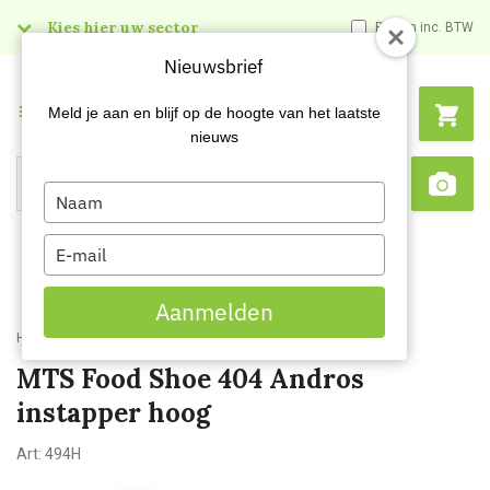
Kies hier uw sector
Prijzen inc. BTW
Nieuwsbrief
Menu
Meld je aan en blijf op de hoogte van het laatste
nieuws
Type
Search
Sca
your
name
Type
your
email
Aanmelden
Home
MTS Food Shoe 404 Andros instapper hoog
MTS Food Shoe 404 Andros
instapper hoog
Art:
494H