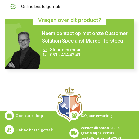
Online bestelgemak
Vragen over dit product?
Neem contact op met onze Customer
Solution Specialist Marcel Tersteeg
Stuur een email
053 - 434 43 43
One stop shop
130 jaar ervaring
Verzendkosten €6,95 – 
Online bestelgemak
gratis bij je eerste 
bestelling vanaf €200