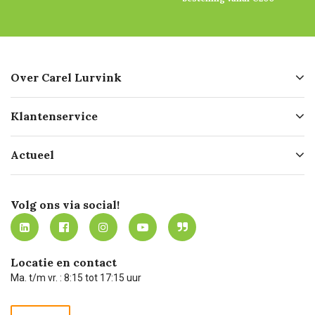
Over Carel Lurvink
Over ons
Klantenservice
Geschiedenis
Hofleverancier
Bestellen
Actueel
Missie
Bezorgen
Certificering
Software koppelingen
Merken
Werken bij Carel Lurvink
Mijn Carel Lurvink
Innovation LAB
Volg ons via social!
MVO
Mijn Carel Lurvink instructievideo's
Tevreden klanten
Carel Lurvink App
Carel Lurvink Blog
Hulp op afstand
Carel de podcast
Locatie en contact
Technische dienst
Ma. t/m vr. : 8:15 tot 17:15 uur
Retourneren
Recycle programma