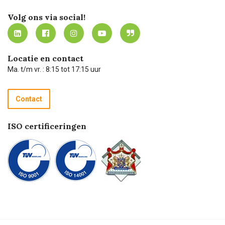
Merken
Werken bij Carel Lurvink
Mijn Carel Lurvink
Innovation LAB
Volg ons via social!
MVO
Mijn Carel Lurvink instructievideo's
Tevreden klanten
Carel Lurvink App
Carel Lurvink Blog
Hulp op afstand
Carel de podcast
Locatie en contact
Technische dienst
Ma. t/m vr. : 8:15 tot 17:15 uur
Retourneren
Recycle programma
Contact
Betalen
ISO certificeringen