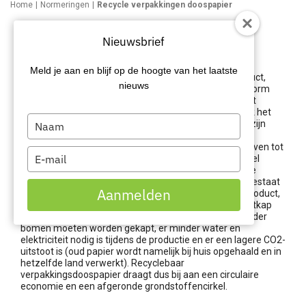
Home
Normeringen
Recycle verpakkingen doospapier
Recycle verpakkingen:
Nieuwsbrief
doospapier
Meld je aan en blijf op de hoogte van het laatste
Wanneer u bovenstaande afbeelding ziet bij een product,
nieuws
betekent dit dat de verpakking van het product, in de vorm
van een doos of box, recyclebaar is. Sterker nog, u kunt
recycleverpakkingendoospapier hergebruiken (gebruik het
Type
bijvoorbeeld voor retourneren of maak er in het magazijn
your
opvulmateriaal van), composteren (maak er een
voedingsbodem van) of recyclen (verwerk het in bedrijven tot
name
Type
verschillende eindproducten, zoals schrijfpapier). Zowel
your
papier als karton hebben namelijk dezelfde organische
grondstof: hout. Om specifieker te zijn, de grondstof bestaat
email
Aanmelden
uit houtvezels. En hout is een volledig hernieuwbaar product,
maar door de stijgende vraag naar hout neemt de houtkap
toe. Papier- en kartonrecycling zorgt ervoor dat er minder
bomen moeten worden gekapt, er minder water en
elektriciteit nodig is tijdens de productie en er een lagere CO2-
uitstoot is (oud papier wordt namelijk bij huis opgehaald en in
hetzelfde land verwerkt). Recyclebaar
verpakkingsdoospapier draagt dus bij aan een circulaire
economie en een afgeronde grondstoffencirkel.