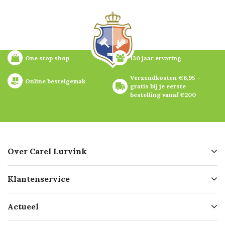
One stop shop
130 jaar ervaring
Verzendkosten €6,95 – 
Online bestelgemak
gratis bij je eerste 
bestelling vanaf €200
Over Carel Lurvink
Over ons
Klantenservice
Geschiedenis
Hofleverancier
Bestellen
Actueel
Missie
Bezorgen
Certificering
Software koppelingen