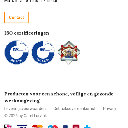
Ma. t/m vr. : 8:15 tot 17:15 uur
Retourneren
Recycle programma
Contact
Betalen
ISO certificeringen
Producten voor een schone, veilige en gezonde
werkomgeving
Leveringsvoorwaarden
Gebruiksovereenkomst
Privacy
© 2026 by Carel Lurvink