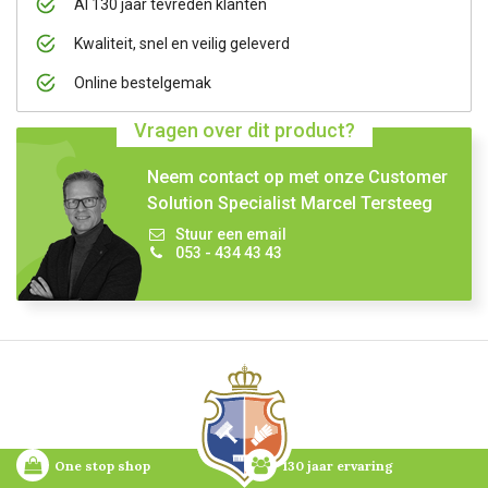
Al 130 jaar tevreden klanten
Kwaliteit, snel en veilig geleverd
Online bestelgemak
Vragen over dit product?
Neem contact op met onze Customer
Solution Specialist Marcel Tersteeg
Stuur een email
053 - 434 43 43
One stop shop
130 jaar ervaring