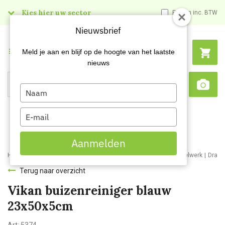
Kies hier uw sector
Prijzen inc. BTW
Nieuwsbrief
Menu
Meld je aan en blijf op de hoogte van het laatste
nieuws
Type
Search
Sca
your
name
Type
your
email
Aanmelden
Home
Webshop
Schoonmaakartikelen
Bezemwerk en borstelwerk
Draad
Terug naar overzicht
Vikan buizenreiniger blauw
23x50x5cm