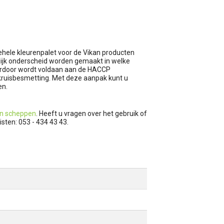
gehele kleurenpalet voor de Vikan producten
elijk onderscheid worden gemaakt in welke
hierdoor wordt voldaan aan de HACCP
kruisbesmetting. Met deze aanpak kunt u
en.
n scheppen
. Heeft u vragen over het gebruik of
sten: 053 - 434 43 43.