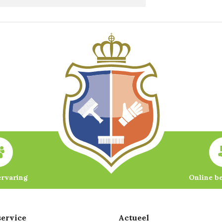
ervaring
Online b
ervice
Actueel