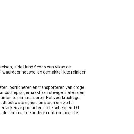
wagen
reisen, is de Hand Scoop van Vikan de
d, waardoor het snel en gemakkelijk te reinigen
ten, portioneren en transporteren van droge
 handschep is gemaakt van stevige materialen
nten te minimaliseren. Het veerkrachtige
edt extra stevigheid en steun om zelfs
eer viskeuze producten op te scheppen. Dit
 de ene naar de andere container over te