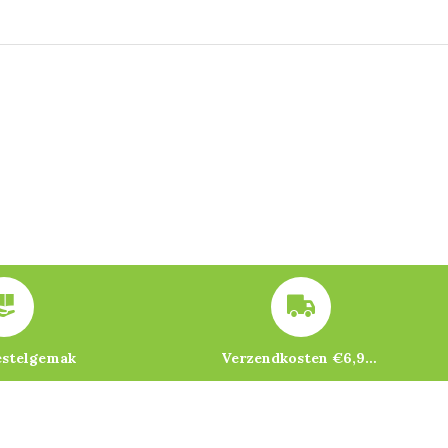
estelgemak
Verzendkosten €6,95 – gratis bij je eerste bestelling vanaf €200