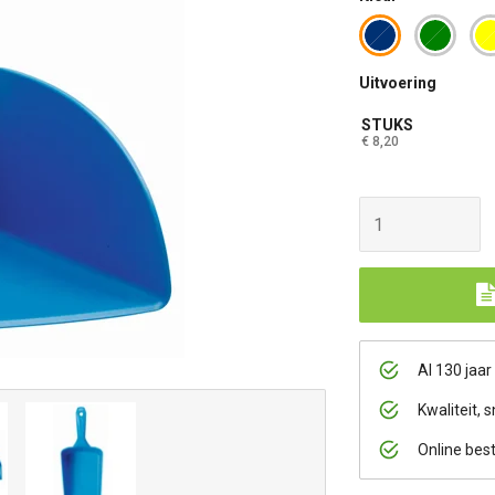
Uitvoering
STUKS
€ 8,20
Al 130 jaar
Kwaliteit, s
Online bes