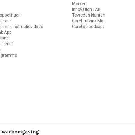
Merken
Innovation LAB
oppelingen
Tevreden klanten
Lurvink
Carel Lurvink Blog
Lurvink instructievideo's
Carel de podcast
ink App
stand
 dienst
en
rogramma
de werkomgeving