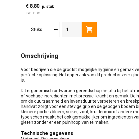
€ 8,80
p. stuk
Excl. BTW
Toevoegen aan winkel
Omschrijving
Voor bedrijven die de grootst mogelijke hygiëne en gemak ve
perfecte oplossing. Het oppervlak van dit product is zeer gla
is.
Dit ergonomisch ontworpen gereedschap helpt u bij het afme
of vochtige ingrediënten met precisie, kracht en gemak. De
om de duurzaamheid en levensduur te verbeteren en breekpu
handvat zorgt voor een stevige grip en de gebogen bodem bi
kleinere porties bloem, suiker, zout, kruidenmix of andere m
type schep maakt het ook gemakkelijker om ingrediënten van
gieten zonder er een puinhoop van te maken.
Technische gegevens
Materiaal: Polypropyleen