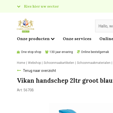
Kies hier uw sector
& Food
edical
Onze producten
Onze services
Online
One stop shop
130 jaar ervaring
Online bestelgemak
Home
Webshop
Schoonmaakartikelen
Schoonmaakmaterialen
Terug naar overzicht
Vikan handschep 2ltr groot bla
Art:
5670B