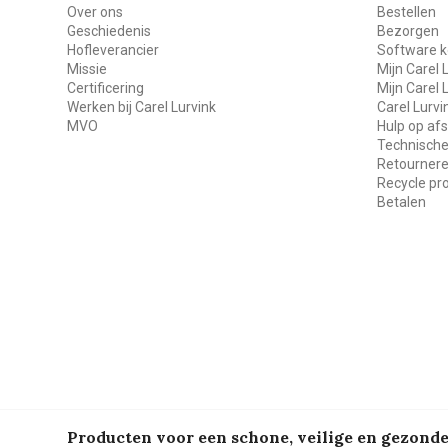
Over ons
Bestellen
Geschiedenis
Bezorgen
Hofleverancier
Software k
Missie
Mijn Carel 
Certificering
Mijn Carel 
Werken bij Carel Lurvink
Carel Lurv
MVO
Hulp op af
Technische
Retourner
Recycle p
Betalen
Producten voor een schone, veilige en gezon