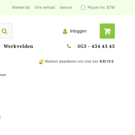
Werken Bij
Ons verhaal
Service
Prijzen inc. BTW
Inloggen
Search
Werkvelden
053 - 434 43 43
Klanten waarderen ons met een
8.8/10.0
00mm
k