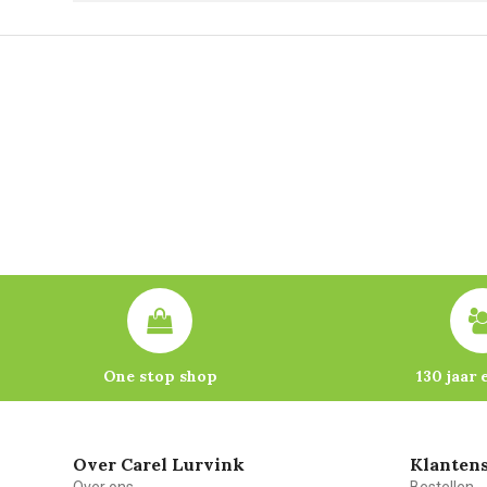
One stop shop
130 jaar 
Over Carel Lurvink
Klantens
Over ons
Bestellen