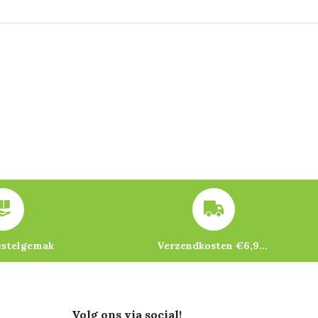
estelgemak
Verzendkosten €6,95 – gratis bij je eerste bestelling vanaf €200
Volg ons via social!