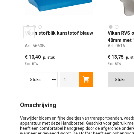
Vikan stofblik kunststof blauw
Vikan RVS 
prev
48mm met 
Art:
5660B
Art:
0616
€ 10,40
€ 13,75
p. stuk
p. s
Excl. BTW
Excl. BTW
48 M
Toevoegen aan winkel
Omschrijving
Verwijder bloem en fijne deeltjes van transportbanden, voed
apparatuur met deze Handborstel. Geschikt voor gebruik me
heeft een comfortabel handgreep door de afgeronde onderka
wanneer er geveegd wordt. De stoffer heeft een ophangoo