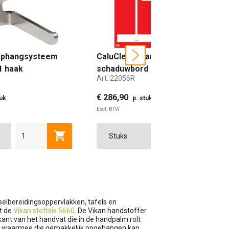
ophangsysteem
CaluClean standaard
next
1 haak
schaduwbord 128x175cm
Art:
22056R
rood
€ 286,90
tuk
p. stuk
Excl. BTW
M
305 MM
462 MM
wagen
Toevoegen aan winkelwagen
Toevoe
selbereidingsoppervlakken, tafels en
t de
Vikan stofblik 5660.
De Vikan handstoffer
nt van het handvat die in de handpalm rolt
g waarmee die gemakkelijk opgehangen kan