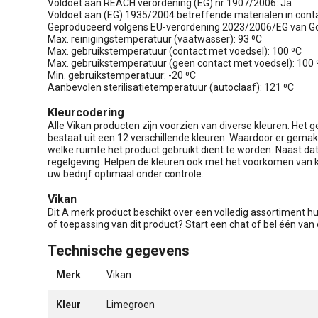
Voldoet aan REACH verordening (EG) nr 1907/2006: Ja
Voldoet aan (EG) 1935/2004 betreffende materialen in con
Geproduceerd volgens EU-verordening 2023/2006/EG van Go
Max. reinigingstemperatuur (vaatwasser): 93 ⁰C
Max. gebruikstemperatuur (contact met voedsel): 100 ⁰C
Max. gebruikstemperatuur (geen contact met voedsel): 100 
Min. gebruikstemperatuur: -20 ⁰C
Aanbevolen sterilisatietemperatuur (autoclaaf): 121 ⁰C
Kleurcodering
Alle Vikan producten zijn voorzien van diverse kleuren. Het 
bestaat uit een 12 verschillende kleuren. Waardoor er gema
welke ruimte het product gebruikt dient te worden. Naast d
regelgeving. Helpen de kleuren ook met het voorkomen van 
uw bedrijf optimaal onder controle.
Vikan
Dit A merk product beschikt over een volledig assortiment h
of toepassing van dit product? Start een chat of bel één va
Technische gegevens
Merk
Vikan
Kleur
Limegroen