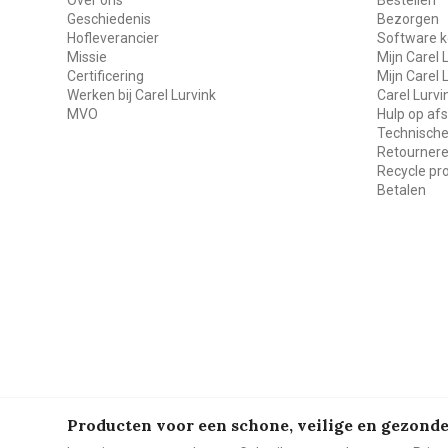
Geschiedenis
Bezorgen
Hofleverancier
Software k
Missie
Mijn Carel 
Certificering
Mijn Carel 
Werken bij Carel Lurvink
Carel Lurv
MVO
Hulp op af
Technische
Retourner
Recycle p
Betalen
Producten voor een schone, veilige en gezon