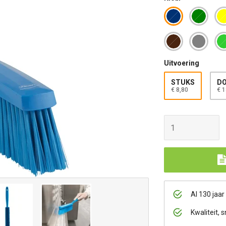
Uitvoering
STUKS
DO
€ 8,80
€ 1
Al 130 jaar
Kwaliteit, s