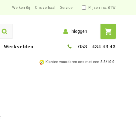
Werken Bij
Ons verhaal
Service
Prijzen inc. BTW
Inloggen
Search
Werkvelden
053 - 434 43 43
Klanten waarderen ons met een
8.8/10.0
k