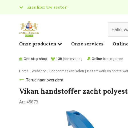
Kies hier uw sector
& Food
edical
Onze producten
Onze services
Online
One stop shop
130 jaar ervaring
Online bestelgemak
Home
Webshop
Schoonmaakartikelen
Bezemwerk en borstelwe
Terug naar overzicht
Vikan handstoffer zacht polyest
Art:
4587B