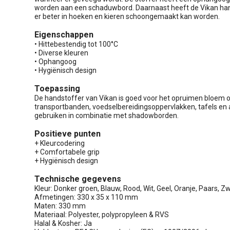
worden aan een schaduwbord. Daarnaast heeft de Vikan ha
er beter in hoeken en kieren schoongemaakt kan worden.
Eigenschappen
• Hittebestendig tot 100°C
• Diverse kleuren
• Ophangoog
• Hygiënisch design
Toepassing
De handstoffer van Vikan is goed voor het opruimen bloem o
transportbanden, voedselbereidingsoppervlakken, tafels en a
gebruiken in combinatie met shadowborden.
Positieve punten
+ Kleurcodering
+ Comfortabele grip
+ Hygiënisch design
Technische gegevens
Kleur: Donker groen, Blauw, Rood, Wit, Geel, Oranje, Paars, Zwa
Afmetingen: 330 x 35 x 110 mm
Maten: 330 mm
Materiaal: Polyester, polypropyleen & RVS
Halal & Kosher: Ja