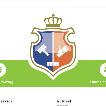
ervaring
Online b
ervice
Actueel
Merken