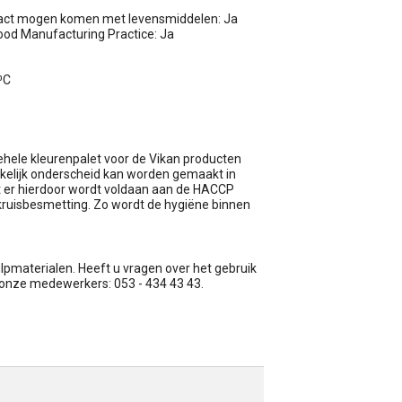
tact mogen komen met levensmiddelen: Ja
od Manufacturing Practice: Ja
⁰C
gehele kleurenpalet voor de Vikan producten
kkelijk onderscheid kan worden gemaakt in
at er hierdoor wordt voldaan aan de HACCP
kruisbesmetting. Zo wordt de hygiëne binnen
ulpmaterialen. Heeft u vragen over het gebruik
n onze medewerkers: 053 - 434 43 43.