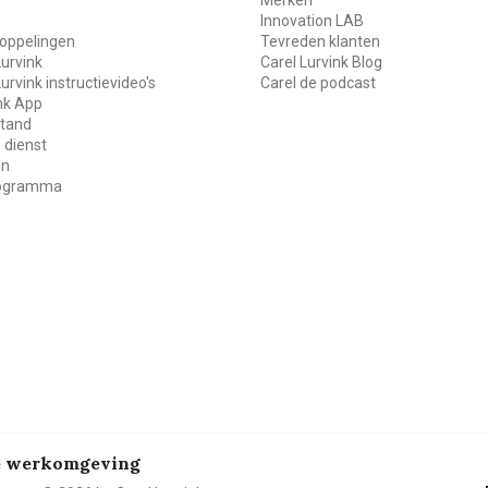
Innovation LAB
oppelingen
Tevreden klanten
Lurvink
Carel Lurvink Blog
Lurvink instructievideo's
Carel de podcast
ink App
stand
 dienst
en
rogramma
de werkomgeving