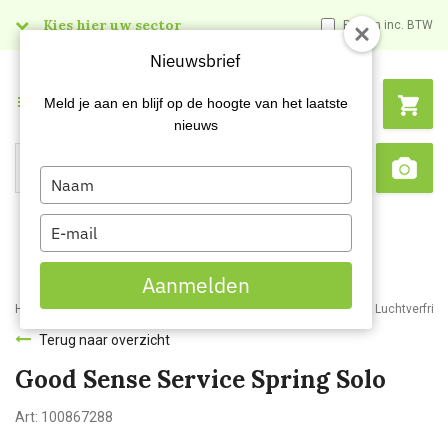
Kies hier uw sector
Prijzen inc. BTW
Nieuwsbrief
Menu
Meld je aan en blijf op de hoogte van het laatste
nieuws
Type
Search
Sca
your
name
Type
your
email
Aanmelden
Home
Webshop
Schoonmaakartikelen
Reinigingsmiddelen
Luchtverfris
Terug naar overzicht
Good Sense Service Spring Solo
Art:
100867288