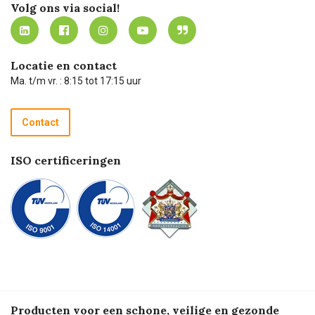
Werken bij Carel Lurvink
Mijn Carel Lurvink
Innovation LAB
Volg ons via social!
MVO
Mijn Carel Lurvink instructievideo's
Tevreden klanten
Carel Lurvink App
Carel Lurvink Blog
Hulp op afstand
Carel de podcast
Locatie en contact
Technische dienst
Ma. t/m vr. : 8:15 tot 17:15 uur
Retourneren
Recycle programma
Contact
Betalen
ISO certificeringen
Producten voor een schone, veilige en gezonde