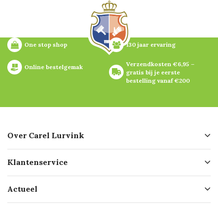
One stop shop
130 jaar ervaring
Verzendkosten €6,95 – 
Online bestelgemak
gratis bij je eerste 
bestelling vanaf €200
Over Carel Lurvink
Over ons
Klantenservice
Geschiedenis
Hofleverancier
Bestellen
Actueel
Missie
Bezorgen
Certificering
Software koppelingen
Merken