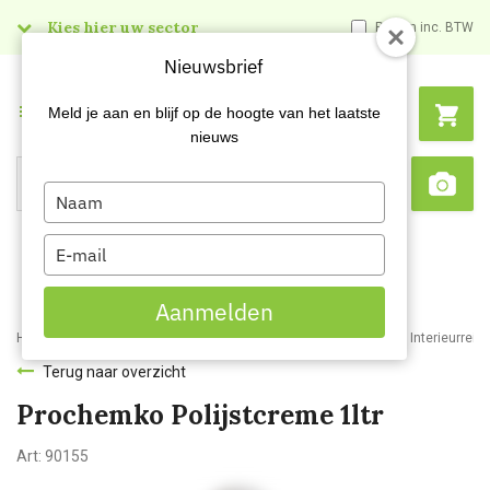
Kies hier uw sector
Prijzen inc. BTW
Nieuwsbrief
Menu
Meld je aan en blijf op de hoogte van het laatste
nieuws
Type
Search
Sca
your
name
Type
your
email
Aanmelden
Home
Webshop
Schoonmaakartikelen
Reinigingsmiddelen
Interieurrein
Terug naar overzicht
Prochemko Polijstcreme 1ltr
Art:
90155