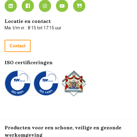
MVO
Mijn Carel Lurvink instructievideo's
Tevreden klanten
Carel Lurvink App
Carel Lurvink Blog
Hulp op afstand
Carel de podcast
Locatie en contact
Technische dienst
Ma. t/m vr. : 8:15 tot 17:15 uur
Retourneren
Recycle programma
Contact
Betalen
ISO certificeringen
Producten voor een schone, veilige en gezonde
werkomgeving