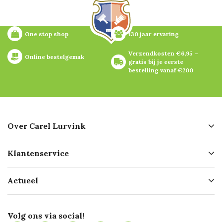
One stop shop
130 jaar ervaring
Verzendkosten €6,95 – 
Online bestelgemak
gratis bij je eerste 
bestelling vanaf €200
Over Carel Lurvink
Over ons
Klantenservice
Geschiedenis
Hofleverancier
Bestellen
Actueel
Missie
Bezorgen
Certificering
Software koppelingen
Merken
Werken bij Carel Lurvink
Mijn Carel Lurvink
Innovation LAB
Volg ons via social!