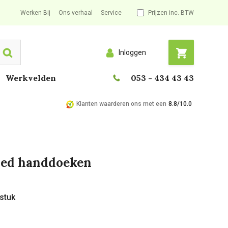
Werken Bij
Ons verhaal
Service
Prijzen inc. BTW
Inloggen
Search
Werkvelden
053 - 434 43 43
Klanten waarderen ons met een
8.8/10.0
lded handdoeken
 stuk