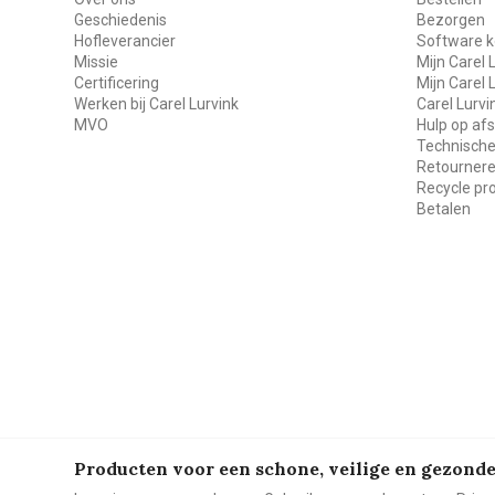
Geschiedenis
Bezorgen
Hofleverancier
Software k
Missie
Mijn Carel 
Certificering
Mijn Carel 
Werken bij Carel Lurvink
Carel Lurv
MVO
Hulp op af
Technische
Retourner
Recycle p
Betalen
Producten voor een schone, veilige en gezon