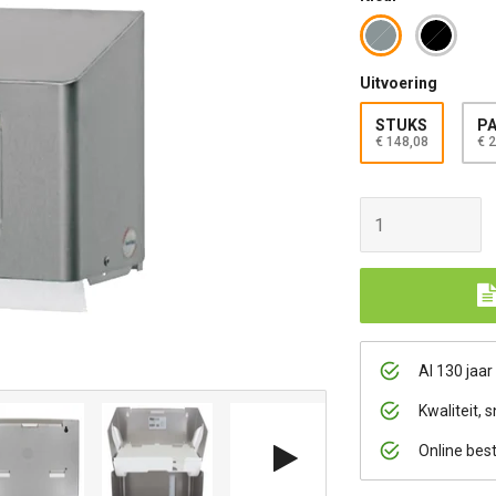
Uitvoering
STUKS
PA
€ 148,08
€ 
Al 130 jaar
Kwaliteit, s
Online bes