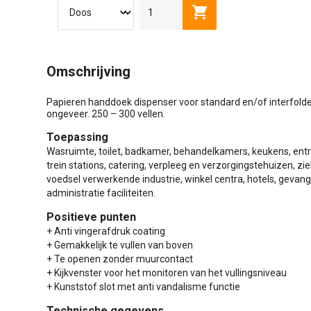
Toevoegen aan winkel
Omschrijving
Papieren handdoek dispenser voor standard en/of interfolded
ongeveer. 250 – 300 vellen.
Toepassing
Wasruimte, toilet, badkamer, behandelkamers, keukens, entre
trein stations, catering, verpleeg en verzorgingstehuizen, z
voedsel verwerkende industrie, winkel centra, hotels, gevang
administratie faciliteiten.
Positieve punten
+ Anti vingerafdruk coating
+ Gemakkelijk te vullen van boven
+ Te openen zonder muurcontact
+ Kijkvenster voor het monitoren van het vullingsniveau
+ Kunststof slot met anti vandalisme functie
Technische gegevens