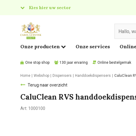
Kies hier uw sector
& Food
edical
Onze producten
Onze services
Online
One stop shop
130 jaar ervaring
Online bestelgemak
Home
Webshop
Dispensers
Handdoekdispensers
CaluClean R
Terug naar overzicht
CaluClean RVS handdoekdispense
Art:
1000100