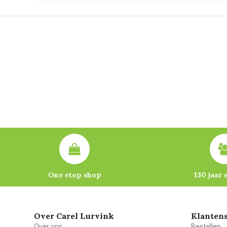
One stop shop
130 jaar 
Over Carel Lurvink
Klantens
Over ons
Bestellen