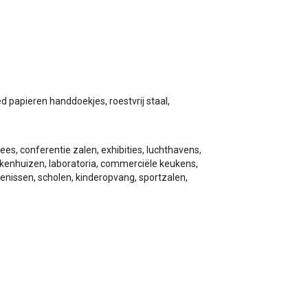
wagen
 papieren handdoekjes, roestvrij staal,
es, conferentie zalen, exhibities, luchthavens,
iekenhuizen, laboratoria, commerciële keukens,
enissen, scholen, kinderopvang, sportzalen,