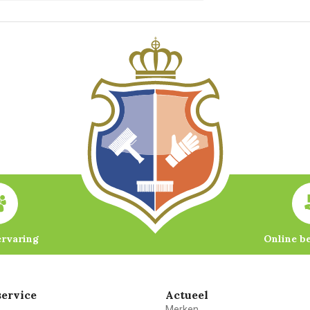
ervaring
Online b
ervice
Actueel
Merken