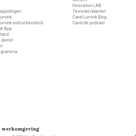
Innovation LAB
oppelingen
Tevreden klanten
Lurvink
Carel Lurvink Blog
Lurvink instructievideo's
Carel de podcast
ink App
stand
 dienst
en
rogramma
de werkomgeving