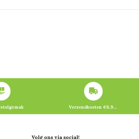
estelgemak
Verzendkosten €6,95 – gratis bij je eerste bestelling vanaf €200
Volg ons via social!