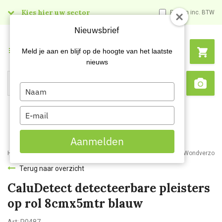
Kies hier uw sector
Prijzen inc. BTW
Nieuwsbrief
Menu
Meld je aan en blijf op de hoogte van het laatste
nieuws
Type
Search
Sca
your
name
Type
your
email
Aanmelden
Home
Webshop
Veiligheidsartikelen
Bedrijfshulpverlening
Wondverzorgi
Terug naar overzicht
CaluDetect detecteerbare pleisters
op rol 8cmx5mtr blauw