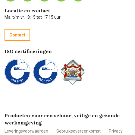
Carel Lurvink Blog
Hulp op afstand
Carel de podcast
Locatie en contact
Technische dienst
Ma. t/m vr. : 8:15 tot 17:15 uur
Retourneren
Recycle programma
Contact
Betalen
ISO certificeringen
Producten voor een schone, veilige en gezonde
werkomgeving
Leveringsvoorwaarden
Gebruiksovereenkomst
Privacy