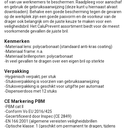
of van uw werknemers te beschermen. Raadpleeg voor aanschaf
en gebruik de gebruiksaanwijzing (deze kunt u hiernaast alvast
downloaden). Behalve een goede bescherming tegen de gevaren
op de werkplek zijn een goede pasvorm en de voorkeur van de
drager ook belangrijk om de juiste keuze te maken voor een
veiligheidsbril. Het CaluPrevent assortiment biedt voor de meest
voorkomende gevallen de juiste bril.
Kenmerken
-Materiaal lens: polycarbonaat (standaard anti-kras coating)
-Materiaal frame: n.a.
-Materiaal brillenpoten: polycarbonaat
-In veel gevallen te dragen over een eigen bril op sterkte
Verpakking
-Hygiënisch verpakt, per stuk
-Stuksverpakking is voorzien van gebruiksaanwijzing
-Stuksverpakking is geschikt voor uitgifte per automaat
-Dispenserdoos met 12 stuks
CE Markering PBM
-PBM cat II
-Conform Vo EU 2016/425
-Gecertificeerd door Inspec (CE 2849)
-EN 166:2001 (algemene vereisten veiligheidsbrillen
-Optische klasse: 1 (geschikt om permanent te dragen, tijdens