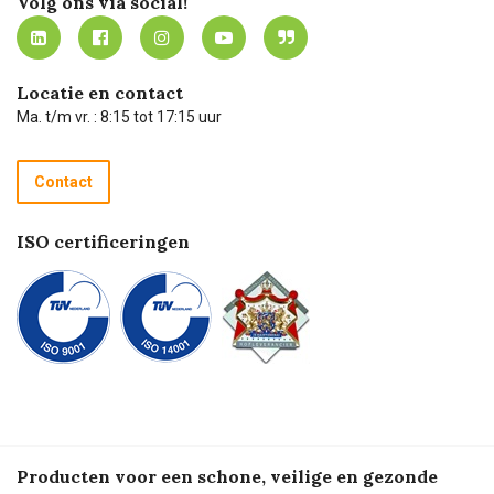
Volg ons via social!
MVO
Mijn Carel Lurvink instructievideo's
Tevreden klanten
Carel Lurvink App
Carel Lurvink Blog
Hulp op afstand
Carel de podcast
Locatie en contact
Technische dienst
Ma. t/m vr. : 8:15 tot 17:15 uur
Retourneren
Recycle programma
Contact
Betalen
ISO certificeringen
Producten voor een schone, veilige en gezonde