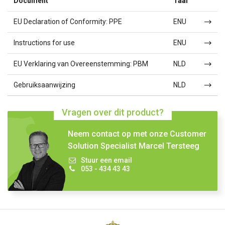
Document
Taal
EU Declaration of Conformity: PPE
ENU
Instructions for use
ENU
EU Verklaring van Overeenstemming: PBM
NLD
Gebruiksaanwijzing
NLD
Vragen over dit product?
Neem contact op met onze Customer
Solution Specialist Marcel Tersteeg
Stuur een email
053 - 434 43 43