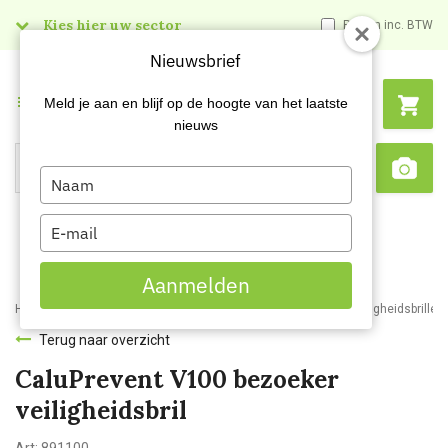
Kies hier uw sector
Prijzen inc. BTW
Nieuwsbrief
Menu
Meld je aan en blijf op de hoogte van het laatste
nieuws
Type
Search
Sca
your
name
Type
your
email
Aanmelden
Home
Webshop
Veiligheidsartikelen
Oogbescherming
Veiligheidsbrillen
Terug naar overzicht
CaluPrevent V100 bezoeker
veiligheidsbril