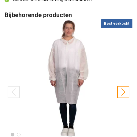
Bijbehorende producten
Best verkocht
prev
nex