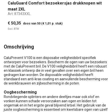
CaluGuard Comfort bezoekersjas drukknopen wit
maat 2XL
Art:
87343XXL
€ 50,35
doos van 50 (€ 1,01 p. stuk)
Excl. BTW
Omschrijving
CaluPrevent V100 is een disposabe veiligheidsbril specifiek
ontworpen voor bezoekers. Bescherm de ogen van uw bezoekers
met de CaluPrevent bril. De V100 veiligheidsbril heeft een robuust
en klassiek ontwerp die in veel gevallen over een eigen bril heen
gedragen kan worden. De disposable veiligheidsbril heeft
standaard een anti-kras coating en aanvullende bescherming voor
de wenkbrauwen en zijbescherming in de poten.
Oogbescherming
Rondvliegende splinters en andere deeltjes maar ook stof en
vonken kunnen schade veroorzaken aan ogen en leiden tot
ongemak en in het ergste geval blijvend letsel. Het gebruik van de
juiste oogbescherming is essentieel om kwetsbare ogen van uzelf