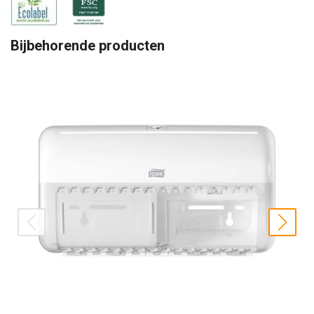
Bijbehorende producten
prev
nex