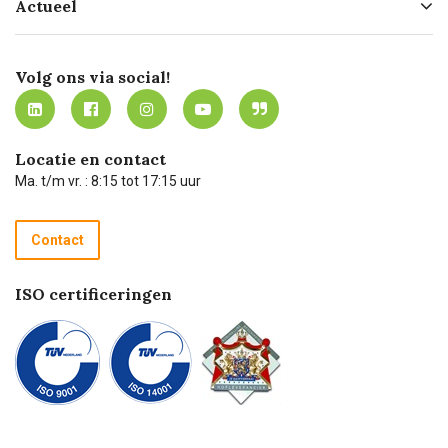
Actueel
Missie
Bezorgen
Certificering
Software koppelingen
Merken
Werken bij Carel Lurvink
Mijn Carel Lurvink
Innovation LAB
Volg ons via social!
MVO
Mijn Carel Lurvink instructievideo's
Tevreden klanten
Carel Lurvink App
Carel Lurvink Blog
Hulp op afstand
Carel de podcast
Locatie en contact
Technische dienst
Ma. t/m vr. : 8:15 tot 17:15 uur
Retourneren
Recycle programma
Contact
Betalen
ISO certificeringen