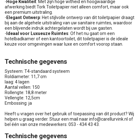
-
Hoge Kwaliteit
: Met zijn hoge witheid en hoogwaardige
afwerking biedt Tork Toiletpapier niet alleen comfort, maar ook
een premium uitstraling.
-
Elegant Ontwerp
: Het stijlvolle ontwerp van dit toiletpapier draagt
bij aan de algehele uitstraling van uw sanitaire ruimtes, waardoor
een blijvende indruk achtergelaten wordt bij uw gasten.
-
Ideaal voor Luxueuze Ruimtes
: Of het nu gaat om een
hotelbadkamer of een kantoortoilet, dit toiletpapier is de ideale
keuze voor omgevingen waar luxe en comfort voorop staan.
Technische gegevens
Systeem: T4-standaard systeem
Roldiameter: 11,7 cm
laag: 4 lagen
Aantal vellen: 150
Rollengte: 18,8 meter
Vellengte: 12,5cm
Embossing: ja
Heeft u vragen over het gebruik of toepassing van dit product? Wij
helpen u graag verder. Stuur een mail naar
info@carellurvink.nl
of
bel één van onze medewerkers: 053 - 434 43 43.
Technische gegevens