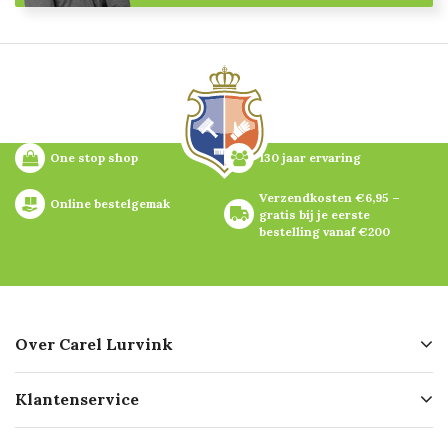
One stop shop
130 jaar ervaring
Verzendkosten €6,95 – 
Online bestelgemak
gratis bij je eerste 
bestelling vanaf €200
Over Carel Lurvink
Over ons
Klantenservice
Geschiedenis
Hofleverancier
Bestellen