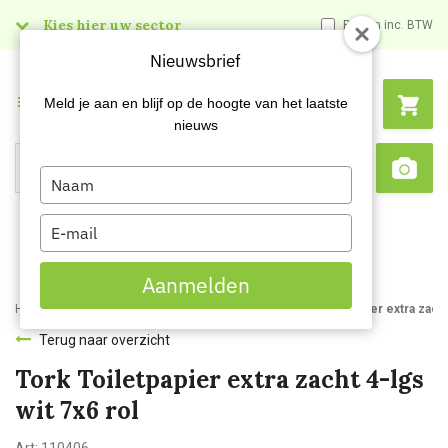
Kies hier uw sector
Prijzen inc. BTW
Nieuwsbrief
Menu
Meld je aan en blijf op de hoogte van het laatste
nieuws
Type
Search
Sca
your
name
Type
your
email
Aanmelden
Home
Webshop
Hygienepapier
Toiletpapier
Tork Toiletpapier extra zacht
Terug naar overzicht
Tork Toiletpapier extra zacht 4-lgs
wit 7x6 rol