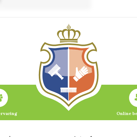
ervaring
Online b