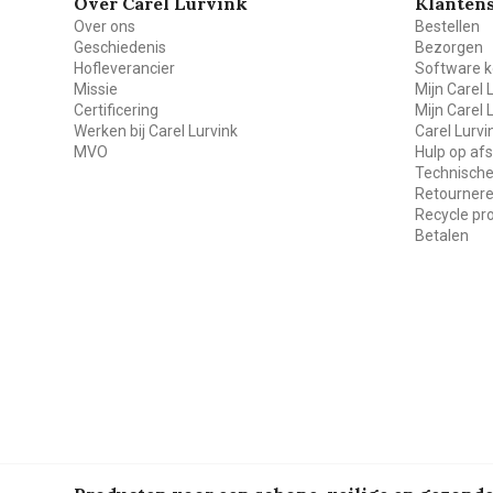
Over Carel Lurvink
Klantens
Over ons
Bestellen
Geschiedenis
Bezorgen
Hofleverancier
Software k
Missie
Mijn Carel 
Certificering
Mijn Carel 
Werken bij Carel Lurvink
Carel Lurv
MVO
Hulp op af
Technische
Retourner
Recycle p
Betalen