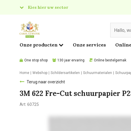
Kies hier uw sector
& Food
edical
Onze producten
Onze services
Online
One stop shop
130 jaar ervaring
Online bestelgemak
Home
Webshop
Schildersartikelen
Schuurmaterialen
Schuurpa
Terug naar overzicht
3M 622 Fre-Cut schuurpapier P2
Art:
60725