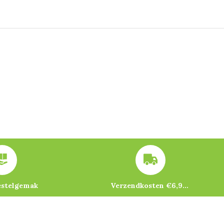
estelgemak
Verzendkosten €6,95 – gratis bij je eerste bestelling vanaf €200