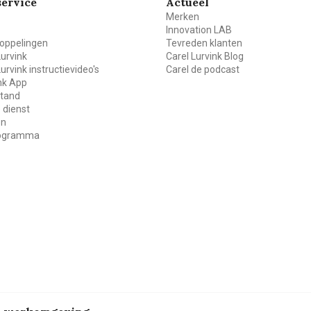
ervice
Actueel
Merken
Innovation LAB
oppelingen
Tevreden klanten
Lurvink
Carel Lurvink Blog
Lurvink instructievideo's
Carel de podcast
ink App
stand
 dienst
en
rogramma