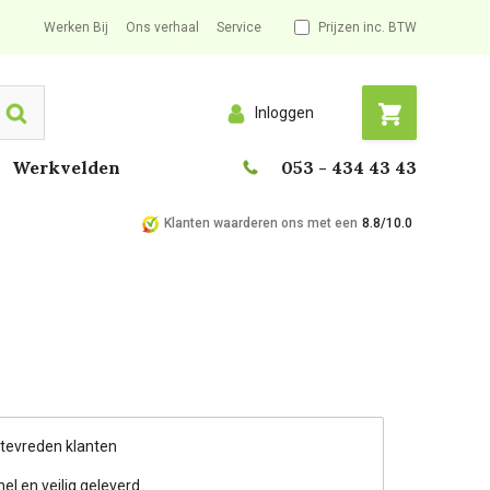
Werken Bij
Ons verhaal
Service
Prijzen inc. BTW
Inloggen
Search
Werkvelden
053 - 434 43 43
Klanten waarderen ons met een
8.8/10.0
 tevreden klanten
nel en veilig geleverd