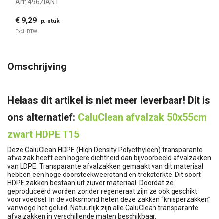
Art:
496ZIANT
€ 9,29
p. stuk
Excl. BTW
Omschrijving
Helaas dit artikel is niet meer leverbaar! Dit is
ons alternatief:
CaluClean afvalzak 50x55cm
zwart HDPE T15
Deze CaluClean HDPE (High Density Polyethyleen) transparante
afvalzak heeft een hogere dichtheid dan bijvoorbeeld afvalzakken
van LDPE. Transparante afvalzakken gemaakt van dit materiaal
hebben een hoge doorsteekweerstand en treksterkte. Dit soort
HDPE zakken bestaan uit zuiver materiaal. Doordat ze
geproduceerd worden zonder regeneraat zijn ze ook geschikt
voor voedsel. In de volksmond heten deze zakken “knisperzakken”
vanwege het geluid. Natuurlijk zijn alle CaluClean transparante
afvalzakken in verschillende maten beschikbaar.