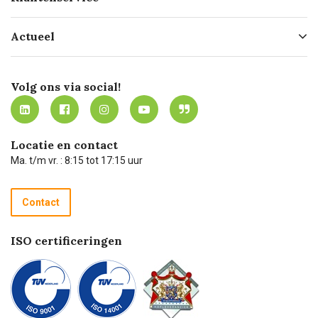
Geschiedenis
Hofleverancier
Bestellen
Actueel
Missie
Bezorgen
Certificering
Software koppelingen
Merken
Werken bij Carel Lurvink
Mijn Carel Lurvink
Innovation LAB
Volg ons via social!
MVO
Mijn Carel Lurvink instructievideo's
Tevreden klanten
Carel Lurvink App
Carel Lurvink Blog
Hulp op afstand
Carel de podcast
Locatie en contact
Technische dienst
Ma. t/m vr. : 8:15 tot 17:15 uur
Retourneren
Recycle programma
Contact
Betalen
ISO certificeringen