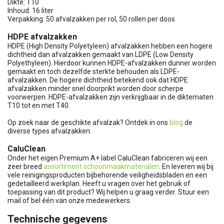
Dikte: T10
Inhoud: 16 liter
Verpakking: 50 afvalzakken per rol, 50 rollen per doos
HDPE afvalzakken
HDPE (High Density Polyetyleen) afvalzakken hebben een hogere
dichtheid dan afvalzakken gemaakt van LDPE (Low Density
Polyethyleen). Hierdoor kunnen HDPE-afvalzakken dunner worden
gemaakt en toch dezelfde sterkte behouden als LDPE-
afvalzakken. De hogere dichtheid betekend ook dat HDPE
afvalzakken minder snel doorprikt worden door scherpe
voorwerpen. HDPE-afvalzakken zijn verkrijgbaar in de diktematen
T10 tot en met T40.
Op zoek naar de geschikte afvalzak? Ontdek in ons
blog
de
diverse types afvalzakken.
CaluClean
Onder het eigen Premium A+ label CaluClean fabriceren wij een
zeer breed
assortiment schoonmaakmaterialen
. En leveren wij bij
vele reinigingsproducten bijbehorende veiligheidsbladen en een
gedetailleerd werkplan. Heeft u vragen over het gebruik of
toepassing van dit product? Wij helpen u graag verder. Stuur een
mail of bel één van onze medewerkers.
Technische gegevens