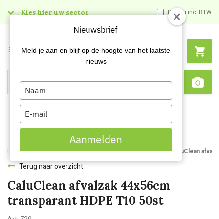
Kies hier uw sector
Prijzen inc. BTW
Nieuwsbrief
Menu
Meld je aan en blijf op de hoogte van het laatste
nieuws
Type
Search
Sca
your
name
Type
your
email
Aanmelden
Home
Webshop
Afvalbakken en -zakken
Vuilniszakken
CaluClean afval
Terug naar overzicht
CaluClean afvalzak 44x56cm
transparant HDPE T10 50st