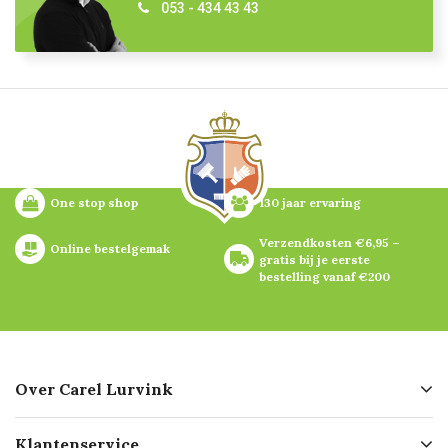
053 - 434 43 43
One stop shop
130 jaar ervaring
Verzendkosten €6,95 – 
Online bestelgemak
gratis bij je eerste 
bestelling vanaf €200
Over Carel Lurvink
Over ons
Klantenservice