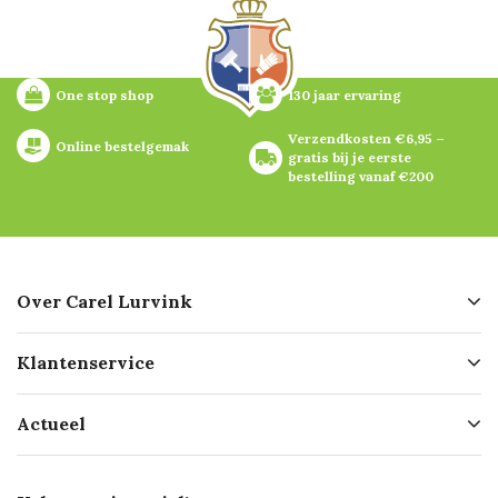
One stop shop
130 jaar ervaring
Verzendkosten €6,95 – 
Online bestelgemak
gratis bij je eerste 
bestelling vanaf €200
Over Carel Lurvink
Over ons
Klantenservice
Geschiedenis
Hofleverancier
Bestellen
Actueel
Missie
Bezorgen
Certificering
Software koppelingen
Merken
Werken bij Carel Lurvink
Mijn Carel Lurvink
Innovation LAB