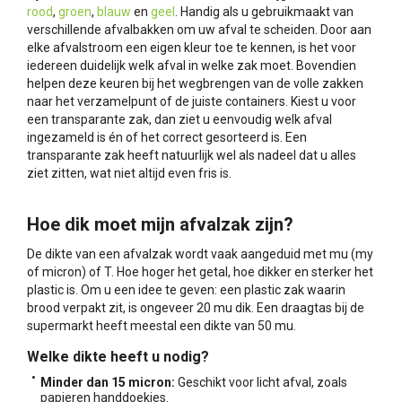
rood
,
groen
,
blauw
en
geel
. Handig als u gebruikmaakt van
verschillende afvalbakken om uw afval te scheiden. Door aan
elke afvalstroom een eigen kleur toe te kennen, is het voor
iedereen duidelijk welk afval in welke zak moet. Bovendien
helpen deze keuren bij het wegbrengen van de volle zakken
naar het verzamelpunt of de juiste containers. Kiest u voor
een transparante zak, dan ziet u eenvoudig welk afval
ingezameld is én of het correct gesorteerd is. Een
transparante zak heeft natuurlijk wel als nadeel dat u alles
ziet zitten, wat niet altijd even fris is.
Hoe dik moet mijn afvalzak zijn?
De dikte van een afvalzak wordt vaak aangeduid met mu (my
of micron) of T. Hoe hoger het getal, hoe dikker en sterker het
plastic is. Om u een idee te geven: een plastic zak waarin
brood verpakt zit, is ongeveer 20 mu dik. Een draagtas bij de
supermarkt heeft meestal een dikte van 50 mu.
Welke dikte heeft u nodig?
Minder dan 15 micron:
Geschikt voor licht afval, zoals
papieren handdoekjes.