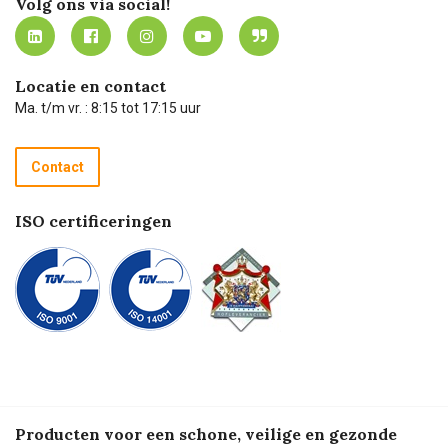
Volg ons via social!
MVO
Mijn Carel Lurvink instructievideo's
Tevreden klanten
Carel Lurvink App
Carel Lurvink Blog
Hulp op afstand
Carel de podcast
Locatie en contact
Technische dienst
Ma. t/m vr. : 8:15 tot 17:15 uur
Retourneren
Recycle programma
Contact
Betalen
ISO certificeringen
Producten voor een schone, veilige en gezonde