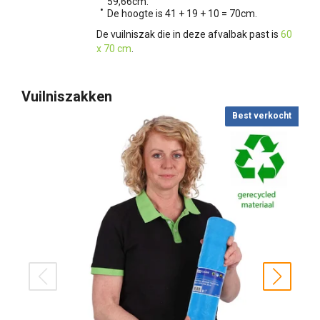
59,66cm.
De hoogte is 41 + 19 + 10 = 70cm.
De vuilniszak die in deze afvalbak past is
60
x 70 cm
.
Vuilniszakken
Best verkocht
prev
next