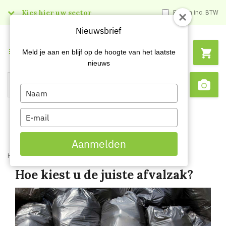
Kies hier uw sector
Prijzen inc. BTW
Nieuwsbrief
Menu
Meld je aan en blijf op de hoogte van het laatste
nieuws
Type
Search
Sca
your
name
Type
your
email
Aanmelden
Home
Blog
Hoe kiest u de juiste afvalzak?
Hoe kiest u de juiste afvalzak?