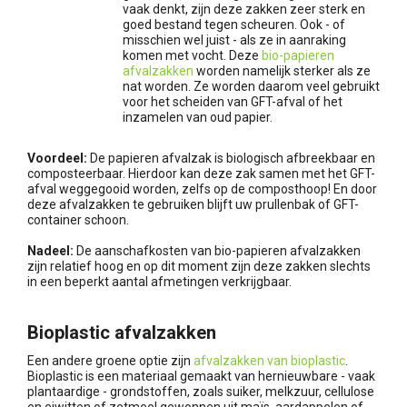
vaak denkt, zijn deze zakken zeer sterk en
goed bestand tegen scheuren. Ook - of
misschien wel juist - als ze in aanraking
komen met vocht. Deze
bio-papieren
afvalzakken
worden namelijk sterker als ze
nat worden. Ze worden daarom veel gebruikt
voor het scheiden van GFT-afval of het
inzamelen van oud papier.
Voordeel:
De papieren afvalzak is biologisch afbreekbaar en
composteerbaar. Hierdoor kan deze zak samen met het GFT-
afval weggegooid worden, zelfs op de composthoop! En door
deze afvalzakken te gebruiken blijft uw prullenbak of GFT-
container schoon.
Nadeel:
De aanschafkosten van bio-papieren afvalzakken
zijn relatief hoog en op dit moment zijn deze zakken slechts
in een beperkt aantal afmetingen verkrijgbaar.
Bioplastic afvalzakken
Een andere groene optie zijn
afvalzakken van bioplastic
.
Bioplastic is een materiaal gemaakt van hernieuwbare - vaak
plantaardige - grondstoffen, zoals suiker, melkzuur, cellulose
en eiwitten of zetmeel gewonnen uit maïs, aardappelen of