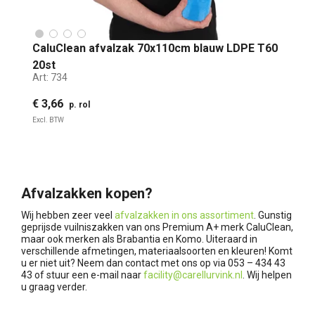
CaluClean afvalzak 70x110cm blauw LDPE T60
20st
Art:
734
€ 3,66
p. rol
Excl. BTW
Afvalzakken kopen?
Wij hebben zeer veel
afvalzakken in ons assortiment
. Gunstig
geprijsde vuilniszakken van ons Premium A+ merk CaluClean,
maar ook merken als Brabantia en Komo. Uiteraard in
verschillende afmetingen, materiaalsoorten en kleuren! Komt
u er niet uit? Neem dan contact met ons op via 053 – 434 43
43 of stuur een e-mail naar
facility@carellurvink.nl
. Wij helpen
u graag verder.