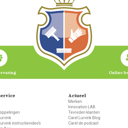
ervaring
Online b
ervice
Actueel
Merken
Innovation LAB
oppelingen
Tevreden klanten
Lurvink
Carel Lurvink Blog
Lurvink instructievideo's
Carel de podcast