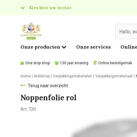
Kies hier uw sector
& Food
edical
Onze producten
Onze services
Online
One stop shop
130 jaar ervaring
Online bestelgemak
Home
Webshop
Verpakkingsmaterialen
Verpakkingsmateriaal
Terug naar overzicht
Noppenfolie rol
Art:
72H