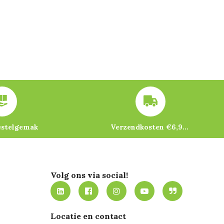
estelgemak
Verzendkosten €6,95 – gratis bij je eerste bestelling vanaf €200
Volg ons via social!
Locatie en contact