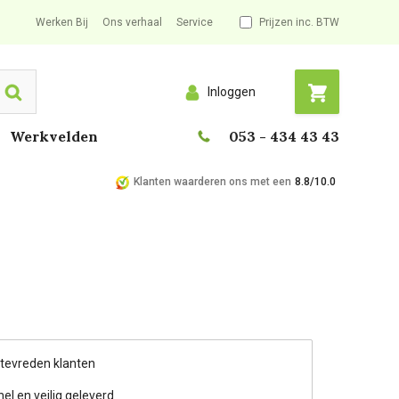
Werken Bij
Ons verhaal
Service
Prijzen inc. BTW
Inloggen
Search
Werkvelden
053 - 434 43 43
Klanten waarderen ons met een
8.8/10.0
 tevreden klanten
nel en veilig geleverd