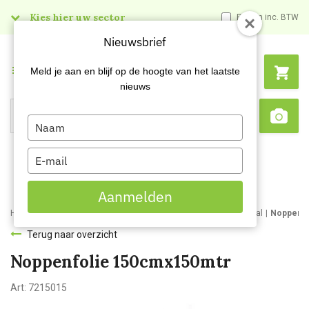
Kies hier uw sector
Prijzen inc. BTW
Nieuwsbrief
Menu
Meld je aan en blijf op de hoogte van het laatste
nieuws
Type
Search
Sca
your
name
Type
your
email
Aanmelden
Home
Webshop
Verpakkingsmaterialen
Verpakkingsmateriaal
Noppenfo
Terug naar overzicht
Noppenfolie 150cmx150mtr
Art:
7215015