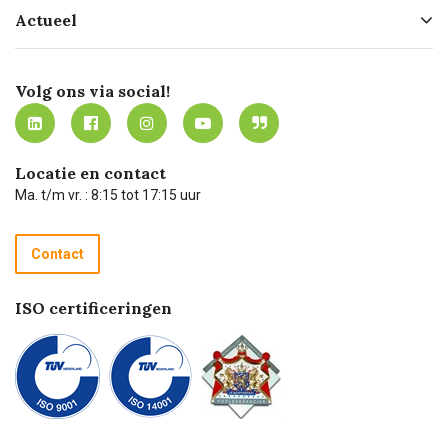
Hofleverancier
Bestellen
Actueel
Missie
Bezorgen
Certificering
Software koppelingen
Merken
Werken bij Carel Lurvink
Mijn Carel Lurvink
Innovation LAB
Volg ons via social!
MVO
Mijn Carel Lurvink instructievideo's
Tevreden klanten
Carel Lurvink App
Carel Lurvink Blog
Hulp op afstand
Carel de podcast
Locatie en contact
Technische dienst
Ma. t/m vr. : 8:15 tot 17:15 uur
Retourneren
Recycle programma
Contact
Betalen
ISO certificeringen