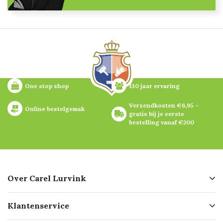
One stop shop
130 jaar ervaring
Verzendkosten €6,95 – 
Online bestelgemak
gratis bij je eerste 
bestelling vanaf €200
Over Carel Lurvink
Over ons
Klantenservice
Geschiedenis