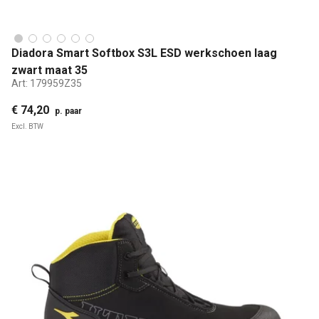
Diadora Smart Softbox S3L ESD werkschoen laag
zwart maat 35
Art:
179959Z35
€ 74,20
p. paar
Excl. BTW