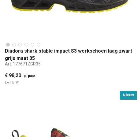
Diadora shark stable impact S3 werkschoen laag zwart
grijs maat 35
Art:
177671ZGR35
€ 98,20
p. paar
Excl. BTW
Nieuw