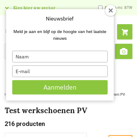
Kies hier uw sector
Prijzen inc. BTW
Nieuwsbrief
Menu
Meld je aan en blijf op de hoogte van het laatste
nieuws
Type
Search
Sca
your
name
Type
your
email
Aanmelden
Home
Webshop
Plegt Vos kleding en PBM
Test werkschoenen PV
Test werkschoenen PV
216
producten