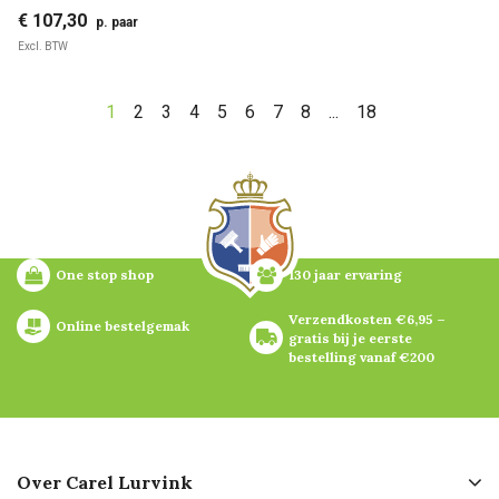
€ 107,30
p. paar
Excl. BTW
1
2
3
4
5
6
7
8
...
18
One stop shop
130 jaar ervaring
Verzendkosten €6,95 – 
Online bestelgemak
gratis bij je eerste 
bestelling vanaf €200
Over Carel Lurvink