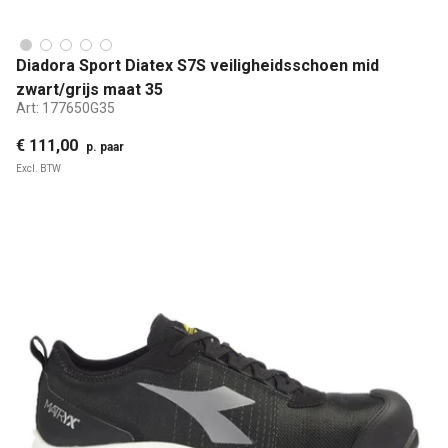
Diadora Sport Diatex S7S veiligheidsschoen mid
zwart/grijs maat 35
Art:
177650G35
€ 111,00
p. paar
Excl. BTW