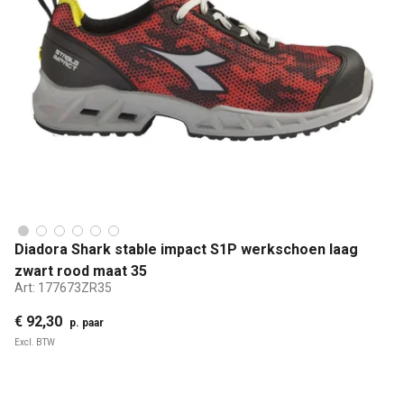
Diadora Shark stable impact S1P werkschoen laag
zwart rood maat 35
Art:
177673ZR35
€ 92,30
p. paar
Excl. BTW