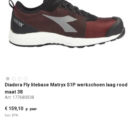
Diadora Fly litebase Matryx S1P werkschoen laag rood
maat 38
Art:
177680R38
€ 159,10
p. paar
Excl. BTW