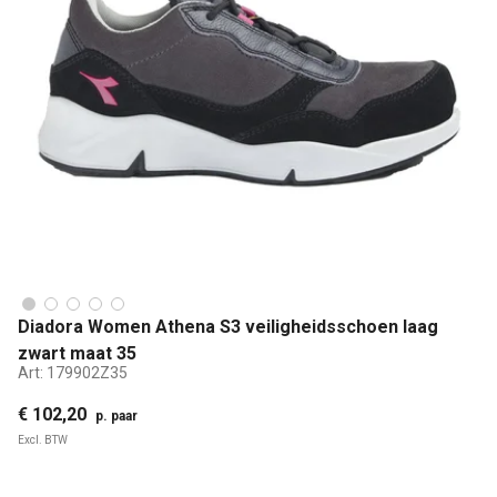
Diadora Women Athena S3 veiligheidsschoen laag
zwart maat 35
Art:
179902Z35
€ 102,20
p. paar
Excl. BTW