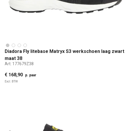
Diadora Fly litebase Matryx S3 werkschoen laag zwart
maat 38
Art:
177679Z38
€ 168,90
p. paar
Excl. BTW