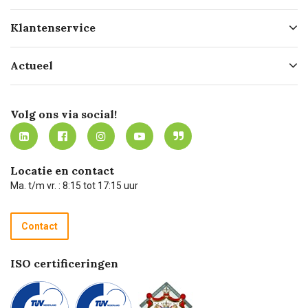
Over ons
Klantenservice
Geschiedenis
Hofleverancier
Bestellen
Actueel
Missie
Bezorgen
Certificering
Software koppelingen
Merken
Werken bij Carel Lurvink
Mijn Carel Lurvink
Innovation LAB
Volg ons via social!
MVO
Mijn Carel Lurvink instructievideo's
Tevreden klanten
Carel Lurvink App
Carel Lurvink Blog
Hulp op afstand
Carel de podcast
Locatie en contact
Technische dienst
Ma. t/m vr. : 8:15 tot 17:15 uur
Retourneren
Recycle programma
Contact
Betalen
ISO certificeringen