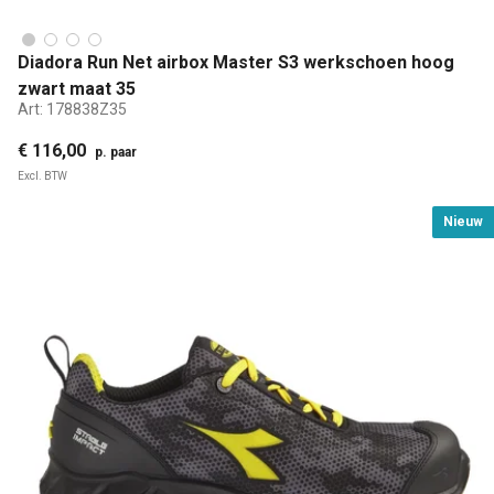
Diadora Run Net airbox Master S3 werkschoen hoog
zwart maat 35
Art:
178838Z35
€ 116,00
p. paar
Excl. BTW
Nieuw