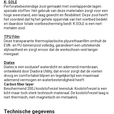
K- SOLE
Perforatiebestendige zool gemaakt met overlappende lagen
speciale stoffen. Het gebruik van deze materialen zorgt voor een
hoge weerstand, een laag gewicht en flexibiliteit. Deze zool heeft
het voordeel dat hij het gehele oppervlak van het voetbed bedekt
en daardoor totale voetbescherming biedt. K SOLE is een niet-
metalen zool.
TPU Film
Deze transparante thermoplastische plyurethaanfilm omhult de
EVA- en PU-binnenzool volledig, garandeert een uitstekende
slijtvastheid en zorgt ervoor dat de werkschoen veel langer
meegaat.
Diatex
Diatex is een exclusief waterdicht en ademend membraan,
ontwikkeld door Diadora Utility, dat ervoor zorgt dat de voeten
droog en comfortabel blijven en tegelijkertijd een maximaal
ademend vermogen en waterbestendigheid heeft.
Carbon fiber layer
Beschermend 200J koolstofvezel teenstuk. Koolstofvezel is een
licht maar toch sterk technisch materiaal. De koolstofvezel laag is
niet-thermisch, niet-magnetisch en metaalvrij.
Technische gegevens