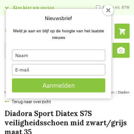
Kies hier uw sector
Prijzen inc. BTW
Nieuwsbrief
Menu
Meld je aan en blijf op de hoogte van het laatste
nieuws
Type
Search
Sca
your
name
Type
your
email
Aanmelden
Home
Webshop
Werk- en veiligheidsschoenen
Werkschoenen
Diadora 
Terug naar overzicht
Diadora Sport Diatex S7S
veiligheidsschoen mid zwart/grijs
maat 35