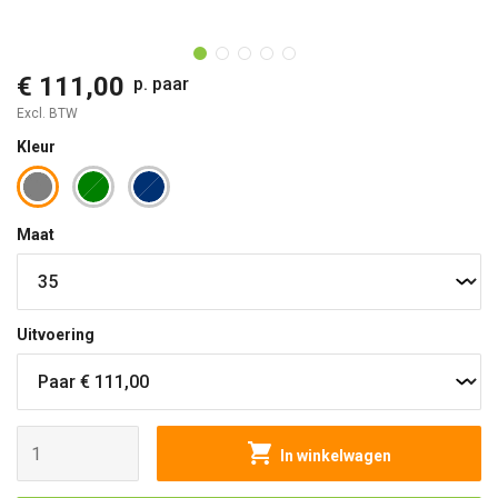
O
€ 111,00
p. paar
Excl. BTW
Kleur
Maat
Uitvoering
In winkelwagen