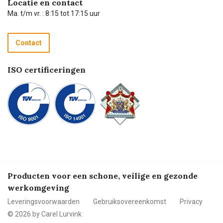
Locatie en contact
Technische dienst
Ma. t/m vr. : 8:15 tot 17:15 uur
Retourneren
Recycle programma
Contact
Betalen
ISO certificeringen
Producten voor een schone, veilige en gezonde
werkomgeving
Leveringsvoorwaarden
Gebruiksovereenkomst
Privacy
© 2026 by Carel Lurvink