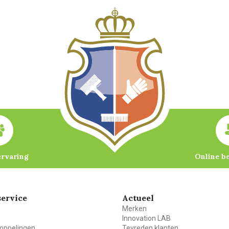
ervaring
Online b
ervice
Actueel
Merken
Innovation LAB
oppelingen
Tevreden klanten