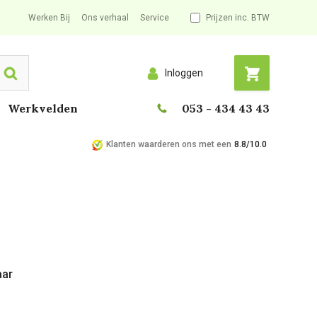
Werken Bij
Ons verhaal
Service
Prijzen inc. BTW
Inloggen
Search
Werkvelden
053 - 434 43 43
Klanten waarderen ons met een
8.8/10.0
aar