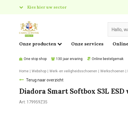
Kies hier uw sector
& Food
edical
Onze producten
Onze services
Online
One stop shop
130 jaar ervaring
Online bestelgemak
Home
Webshop
Werk- en veiligheidsschoenen
Werkschoenen
Terug naar overzicht
Diadora Smart Softbox S3L ESD 
Art:
179959Z35