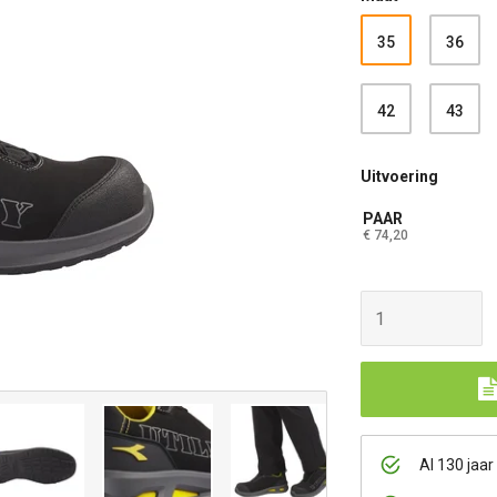
35
36
42
43
Uitvoering
PAAR
€ 74,20
Al 130 jaar