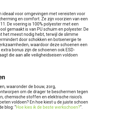
n ideaal voor omgevingen met vereisten voor
cherming en comfort. Ze zijn voorzien van een
 11. De voering is 100% polyester met een
zool gemaakt is van PU schuim en polyester. De
t het meest nodig hebt, terwijl de slimme
ermindert door schokken en botsenergie te
e werkzaamheden, waardoor deze schoenen een
 extra bonus zijn de schoenen ook ESD-
agt die aan alle veiligheidseisen voldoen
en
ren, waaronder de bouw, zorg,
jn ontworpen om de drager te beschermen tegen
 chemische stoffen en elektrische risico's.
eten voldoen? En hoe kiest u de juiste schoen
e blog: "
Hoe kies ik de beste werkschoen?
".