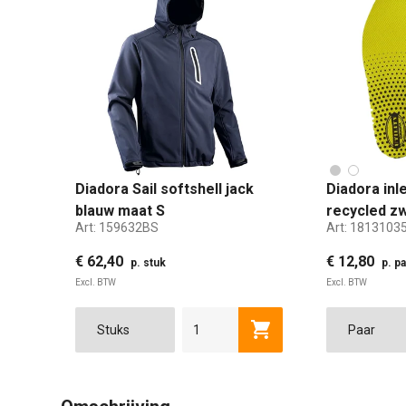
Diadora Sail softshell jack
Diadora in
blauw maat S
recycled zw
Art:
159632BS
Art:
1813103
€ 62,40
€ 12,80
p. stuk
p. pa
Excl. BTW
Excl. BTW
35
Toevoegen aan winkel
S
M
L
XL
2XL
3XL