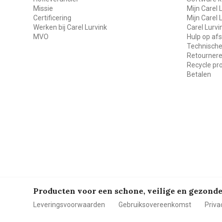
Missie
Mijn Carel 
Certificering
Mijn Carel 
Werken bij Carel Lurvink
Carel Lurv
MVO
Hulp op af
Technische
Retourner
Recycle p
Betalen
Producten voor een schone, veilige en gezon
Leveringsvoorwaarden
Gebruiksovereenkomst
Priva