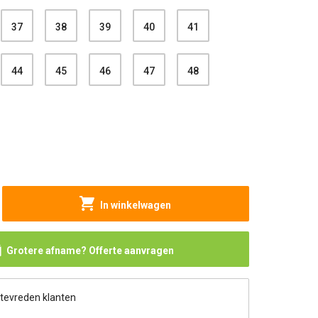
37
38
39
40
41
44
45
46
47
48
In winkelwagen
Grotere afname? Offerte aanvragen
 tevreden klanten