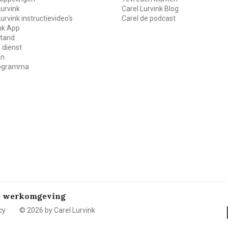
Lurvink
Carel Lurvink Blog
Lurvink instructievideo's
Carel de podcast
ink App
stand
 dienst
en
rogramma
de werkomgeving
cy
© 2026 by Carel Lurvink