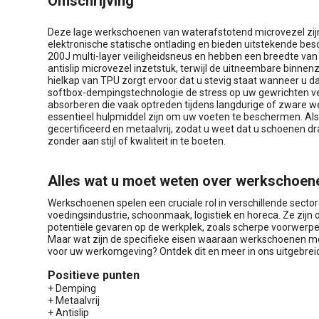
Omschrijving
Deze lage werkschoenen van waterafstotend microvezel zij
elektronische statische ontlading en bieden uitstekende bes
200J multi-layer veiligheidsneus en hebben een breedte van
antislip microvezel inzetstuk, terwijl de uitneembare binnen
hielkap van TPU zorgt ervoor dat u stevig staat wanneer u da
softbox-dempingstechnologie de stress op uw gewrichten v
absorberen die vaak optreden tijdens langdurige of zwar
essentieel hulpmiddel zijn om uw voeten te beschermen. Als
gecertificeerd en metaalvrij, zodat u weet dat u schoenen dra
zonder aan stijl of kwaliteit in te boeten.
Alles wat u moet weten over werkschoen
Werkschoenen spelen een cruciale rol in verschillende secto
voedingsindustrie, schoonmaak, logistiek en horeca. Ze zi
potentiële gevaren op de werkplek, zoals scherpe voorwerpen,
Maar wat zijn de specifieke eisen waaraan werkschoenen mo
voor uw werkomgeving? Ontdek dit en meer in ons uitgebreid
Positieve punten
+ Demping
+ Metaalvrij
+ Antislip