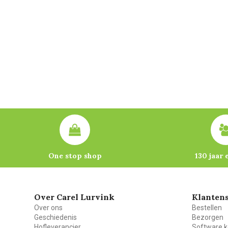
One stop shop
130 jaar 
Over Carel Lurvink
Klantens
Over ons
Bestellen
Geschiedenis
Bezorgen
Hofleverancier
Software k