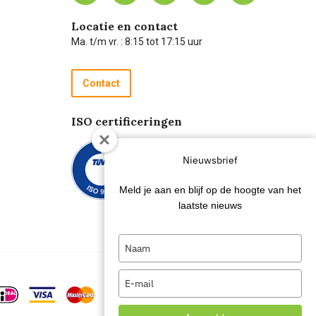
Locatie en contact
Ma. t/m vr. : 8:15 tot 17:15 uur
Contact
ISO certificeringen
Nieuwsbrief
Meld je aan en blijf op de hoogte van het
laatste nieuws
Type
your
name
Type
your
email