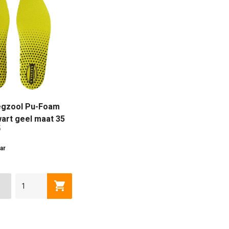
legzool Pu-Foam
art geel maat 35
5
ar
36
37
38
39
40
41
42
43
wagen
Toevoegen aan winkelwagen