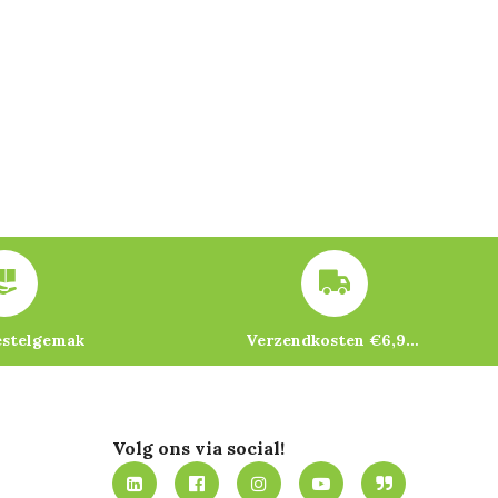
estelgemak
Verzendkosten €6,95 – gratis bij je eerste bestelling vanaf €200
Volg ons via social!