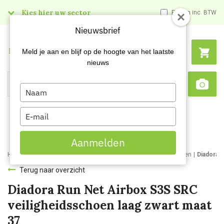
Kies hier uw sector
Prijzen inc. BTW
Nieuwsbrief
Menu
Meld je aan en blijf op de hoogte van het laatste
nieuws
Type
Search
Sca
your
name
Type
your
email
Aanmelden
Home
Webshop
Werk- en veiligheidsschoenen
Werkschoenen
Diadora 
Terug naar overzicht
Diadora Run Net Airbox S3S SRC
veiligheidsschoen laag zwart maat
37