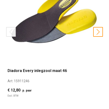
prev
nex
Diadora Every inlegzool maat 46
Art:
15911246
€ 12,80
p. paar
Excl. BTW