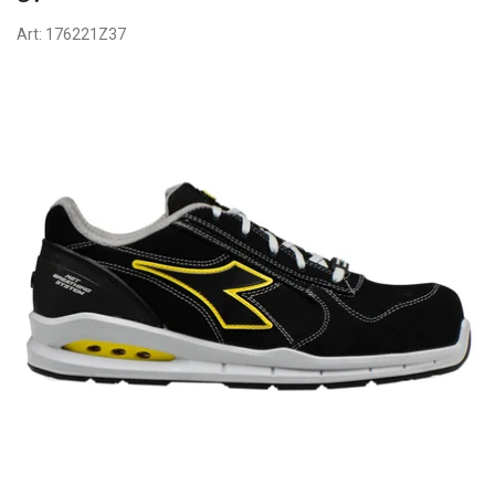
Art:
176221Z37