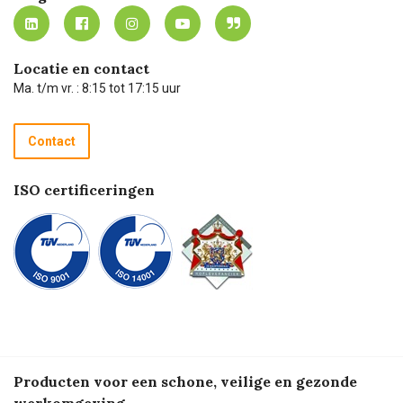
MVO
Mijn Carel Lurvink instructievideo's
Tevreden klanten
Carel Lurvink App
Carel Lurvink Blog
Hulp op afstand
Carel de podcast
Locatie en contact
Technische dienst
Ma. t/m vr. : 8:15 tot 17:15 uur
Retourneren
Recycle programma
Contact
Betalen
ISO certificeringen
Producten voor een schone, veilige en gezonde
werkomgeving