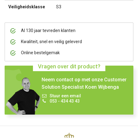
Veiligheidsklasse
S3
Al 130 jaar tevreden klanten
Kwaliteit, snel en veilig geleverd
Online bestelgemak
Vragen over dit product?
Neem contact op met onze Customer
Solution Specialist Koen Wijbenga
Stuur een email
053 - 434 43 43