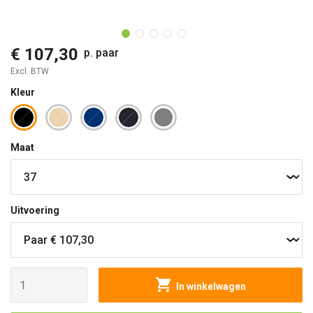
O
€ 107,30
p. paar
Excl. BTW
Kleur
Maat
Uitvoering
In winkelwagen