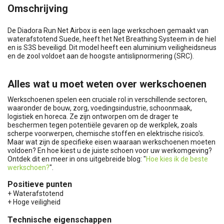
Omschrijving
De Diadora Run Net Airbox is een lage werkschoen gemaakt van
waterafstotend Suede, heeft het Net Breathing Systeem in de hiel
en is S3S beveiligd. Dit model heeft een aluminium veiligheidsneus
en de zool voldoet aan de hoogste antislipnormering (SRC).
Alles wat u moet weten over werkschoenen
Werkschoenen spelen een cruciale rol in verschillende sectoren,
waaronder de bouw, zorg, voedingsindustrie, schoonmaak,
logistiek en horeca. Ze zijn ontworpen om de drager te
beschermen tegen potentiële gevaren op de werkplek, zoals
scherpe voorwerpen, chemische stoffen en elektrische risico's.
Maar wat zijn de specifieke eisen waaraan werkschoenen moeten
voldoen? En hoe kiest u de juiste schoen voor uw werkomgeving?
Ontdek dit en meer in ons uitgebreide blog: "
Hoe kies ik de beste
werkschoen?
".
Positieve punten
+ Waterafstotend
+ Hoge veiligheid
Technische eigenschappen