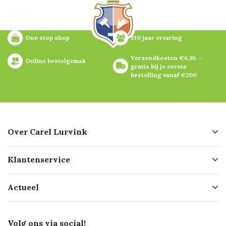
One stop shop
130 jaar ervaring
Verzendkosten €6,95 – 
Online bestelgemak
gratis bij je eerste 
bestelling vanaf €200
Over Carel Lurvink
Over ons
Klantenservice
Geschiedenis
Hofleverancier
Bestellen
Actueel
Missie
Bezorgen
Certificering
Software koppelingen
Merken
Werken bij Carel Lurvink
Mijn Carel Lurvink
Innovation LAB
Volg ons via social!