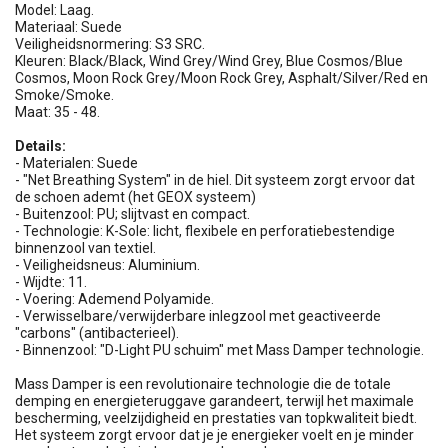
Model: Laag.
Materiaal: Suede
Veiligheidsnormering: S3 SRC.
Kleuren: Black/Black, Wind Grey/Wind Grey, Blue Cosmos/Blue
Cosmos, Moon Rock Grey/Moon Rock Grey, Asphalt/Silver/Red en
Smoke/Smoke.
Maat: 35 - 48.
Details:
- Materialen: Suede
- "Net Breathing System" in de hiel. Dit systeem zorgt ervoor dat
de schoen ademt (het GEOX systeem)
- Buitenzool: PU; slijtvast en compact.
- Technologie: K-Sole: licht, flexibele en perforatiebestendige
binnenzool van textiel.
- Veiligheidsneus: Aluminium.
- Wijdte: 11.
- Voering: Ademend Polyamide.
- Verwisselbare/verwijderbare inlegzool met geactiveerde
"carbons" (antibacterieel).
- Binnenzool: "D-Light PU schuim" met Mass Damper technologie.
Mass Damper is een revolutionaire technologie die de totale
demping en energieteruggave garandeert, terwijl het maximale
bescherming, veelzijdigheid en prestaties van topkwaliteit biedt.
Het systeem zorgt ervoor dat je je energieker voelt en je minder