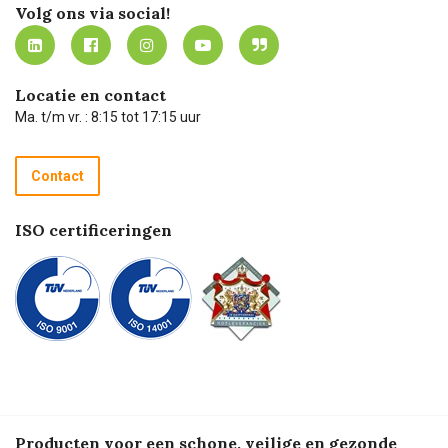
Werken bij Carel Lurvink
Mijn Carel Lurvink
Innovation LAB
Volg ons via social!
MVO
Mijn Carel Lurvink instructievideo's
Tevreden klanten
Carel Lurvink App
Carel Lurvink Blog
Hulp op afstand
Carel de podcast
Locatie en contact
Technische dienst
Ma. t/m vr. : 8:15 tot 17:15 uur
Retourneren
Recycle programma
Contact
Betalen
ISO certificeringen
Producten voor een schone, veilige en gezonde