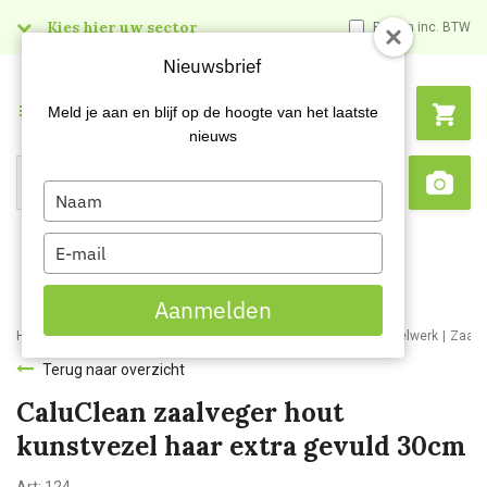
Kies hier uw sector
Prijzen inc. BTW
Nieuwsbrief
Menu
Meld je aan en blijf op de hoogte van het laatste
nieuws
Type
Search
Sca
your
name
Type
your
email
Aanmelden
Home
Webshop
Schoonmaakartikelen
Bezemwerk en borstelwerk
Zaalv
Terug naar overzicht
CaluClean zaalveger hout
kunstvezel haar extra gevuld 30cm