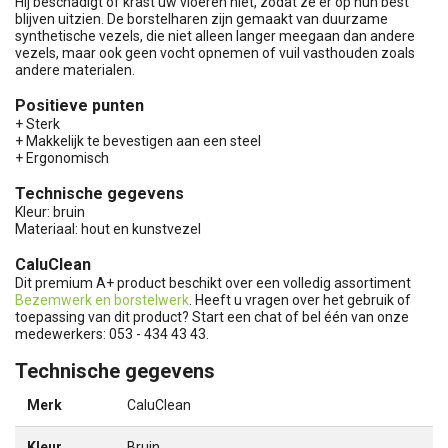
Hij beschadigt of krast uw vloeren niet, zodat ze er op hun best
blijven uitzien. De borstelharen zijn gemaakt van duurzame
synthetische vezels, die niet alleen langer meegaan dan andere
vezels, maar ook geen vocht opnemen of vuil vasthouden zoals
andere materialen.
Positieve punten
+ Sterk
+ Makkelijk te bevestigen aan een steel
+ Ergonomisch
Technische gegevens
Kleur: bruin
Materiaal: hout en kunstvezel
CaluClean
Dit premium A+ product beschikt over een volledig assortiment
Bezemwerk en borstelwerk
. Heeft u vragen over het gebruik of
toepassing van dit product? Start een chat of bel één van onze
medewerkers: 053 - 434 43 43.
Technische gegevens
Merk
CaluClean
Kleur
Bruin