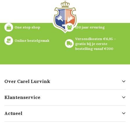
One stop shop
130 jaar ervaring
Verzendkosten €6,95 – 
Online bestelgemak
gratis bij je eerste 
bestelling vanaf €200
Over Carel Lurvink
Over ons
Klantenservice
Geschiedenis
Hofleverancier
Bestellen
Actueel
Missie
Bezorgen
Certificering
Software koppelingen
Merken