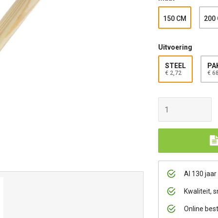
150 CM
200
Uitvoering
STEEL
PAK
€ 2,72
€ 6
Al 130 jaar
Kwaliteit, s
Online bes