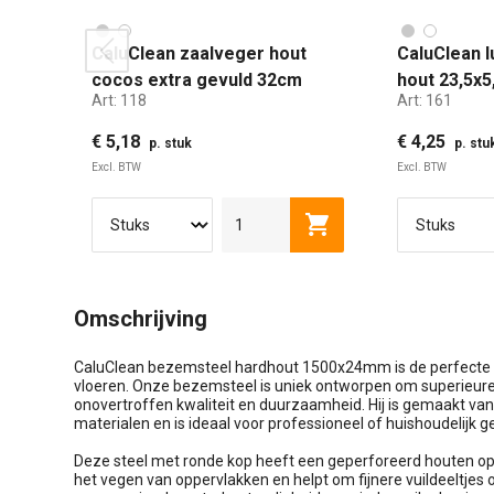
CaluClean zaalveger hout
CaluClean l
prev
cocos extra gevuld 32cm
hout 23,5x
Art:
118
Art:
161
€ 5,18
€ 4,25
p. stuk
p. stu
Excl. BTW
Excl. BTW
32 CM
40 CM
50 CM
60 CM
8
Toevoegen aan winkel
Omschrijving
CaluClean bezemsteel hardhout 1500x24mm is de perfecte opl
vloeren. Onze bezemsteel is uniek ontworpen om superieur
onovertroffen kwaliteit en duurzaamheid. Hij is gemaakt va
materialen en is ideaal voor professioneel of huishoudelijk g
Deze steel met ronde kop heeft een geperforeerd houten oppe
het vegen van oppervlakken en helpt om fijnere vuildeeltjes 