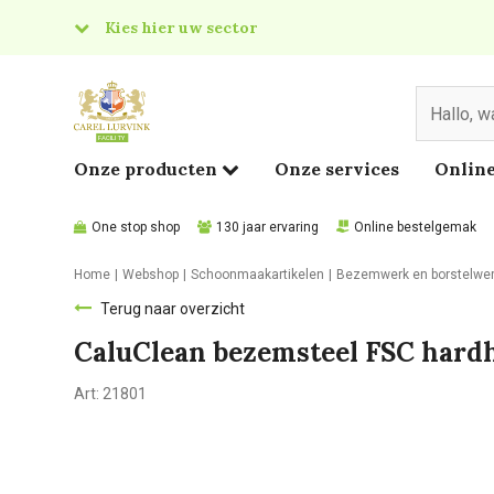
Kies hier uw sector
& Food
edical
Onze producten
Onze services
Online
One stop shop
130 jaar ervaring
Online bestelgemak
Home
Webshop
Schoonmaakartikelen
Bezemwerk en borstelwe
Terug naar overzicht
CaluClean bezemsteel FSC har
Art:
21801