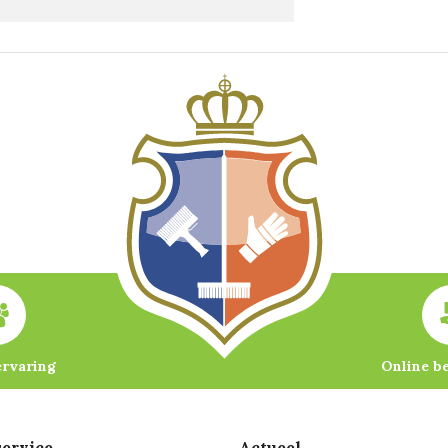
ervaring
Online b
ervice
Actueel