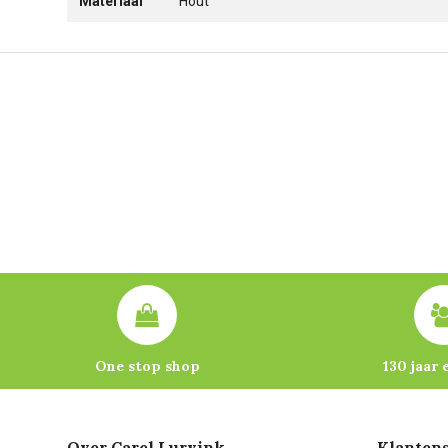
Materiaal
Hout
One stop shop
130 jaar 
Over Carel Lurvink
Klantens