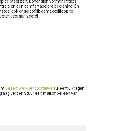
 de steel zelf. Bovendien vormt het taps
ntrole en een comfortabelere bediening. En
steel ook ongelooflijk gemakkelijk op te
 beter georganiseerd!
ent
Bezemwerk en borstelwerk
.Heeft u vragen
graag verder. Stuur een mail of bel één van