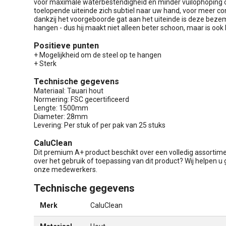
voor maximale waterbestendigheid en minder vuilophoping op
toelopende uiteinde zich subtiel naar uw hand, voor meer co
dankzij het voorgeboorde gat aan het uiteinde is deze bezem
hangen - dus hij maakt niet alleen beter schoon, maar is ook
Positieve punten
+ Mogelijkheid om de steel op te hangen
+ Sterk
Technische gegevens
Materiaal: Tauari hout
Normering: FSC gecertificeerd
Lengte: 1500mm
Diameter: 28mm
Levering: Per stuk of per pak van 25 stuks
CaluClean
Dit premium A+ product beschikt over een volledig assortim
over het gebruik of toepassing van dit product? Wij helpen u 
onze medewerkers.
Technische gegevens
Merk
CaluClean