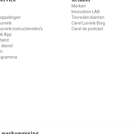
Merken
Innovation LAB
oppelingen
Tevreden klanten
Lurvink
Carel Lurvink Blog
Lurvink instructievideo's
Carel de podcast
ink App
stand
 dienst
en
rogramma
de werkomgeving