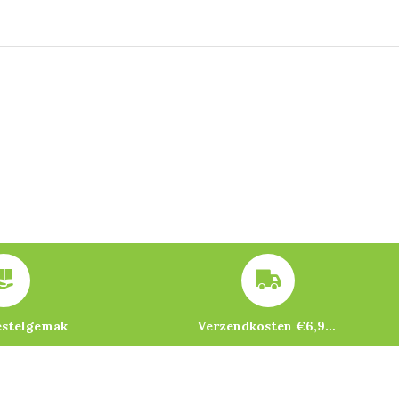
estelgemak
Verzendkosten €6,95 – gratis bij je eerste bestelling vanaf €200