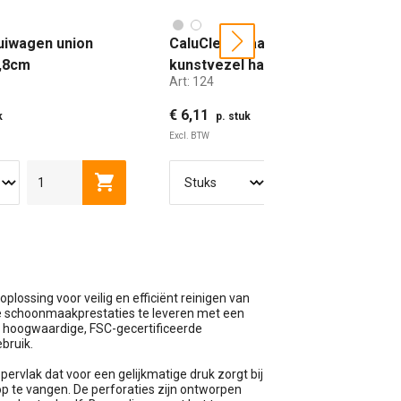
uiwagen union
CaluClean zaalveger hout
next
5,8cm
kunstvezel haar extra gevuld
Art:
124
30cm
€ 6,11
k
p. stuk
Excl. BTW
0 CM
100 CM
30 CM
40 CM
50 CM
wagen
Toevoegen aan winkelwagen
Toevoe
ossing voor veilig en efficiënt reinigen van
e schoonmaakprestaties te leveren met een
n hoogwaardige, FSC-gecertificeerde
ebruik.
rvlak dat voor een gelijkmatige druk zorgt bij
op te vangen. De perforaties zijn ontworpen