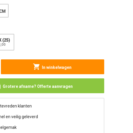
 CM
 (25)
8,00
In winkelwagen
Grotere afname? Offerte aanvragen
 tevreden klanten
nel en veilig geleverd
telgemak