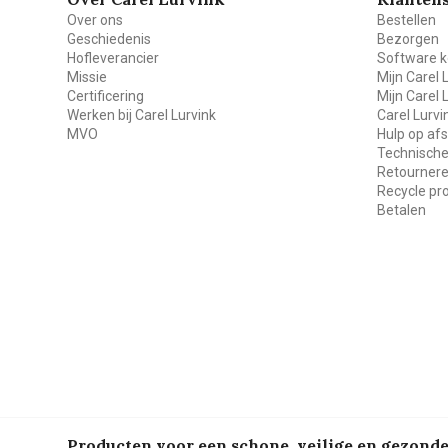
Over ons
Bestellen
Geschiedenis
Bezorgen
Hofleverancier
Software k
Missie
Mijn Carel 
Certificering
Mijn Carel 
Werken bij Carel Lurvink
Carel Lurv
MVO
Hulp op af
Technische
Retourner
Recycle p
Betalen
Producten voor een schone, veilige en gezon