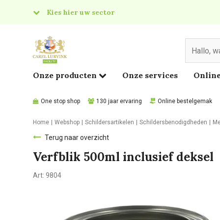
Kies hier uw sector
& Food
edical
Onze producten
Onze services
Online
One stop shop
130 jaar ervaring
Online bestelgemak
Home
Webshop
Schildersartikelen
Schildersbenodigdheden
Me
Terug naar overzicht
Verfblik 500ml inclusief deksel
Art:
9804