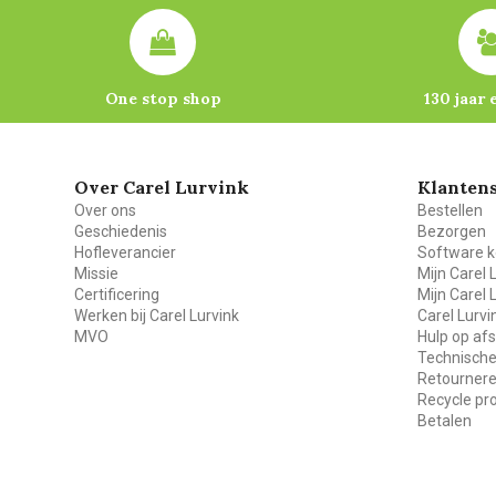
One stop shop
130 jaar 
Over Carel Lurvink
Klantens
Over ons
Bestellen
Geschiedenis
Bezorgen
Hofleverancier
Software k
Missie
Mijn Carel 
Certificering
Mijn Carel 
Werken bij Carel Lurvink
Carel Lurv
MVO
Hulp op af
Technische
Retourner
Recycle p
Betalen