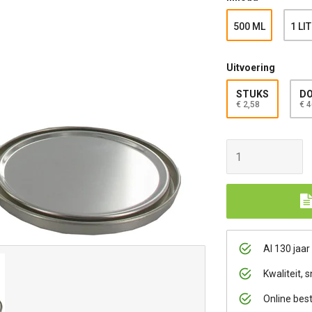
500 ML
1 LI
Uitvoering
STUKS
DO
€ 2,58
€ 4
Al 130 jaar
Kwaliteit, s
Online bes