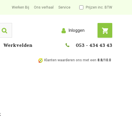
Werken Bij
Ons verhaal
Service
Prijzen inc. BTW
Inloggen
Search
Werkvelden
053 - 434 43 43
Klanten waarderen ons met een
8.8/10.0
k