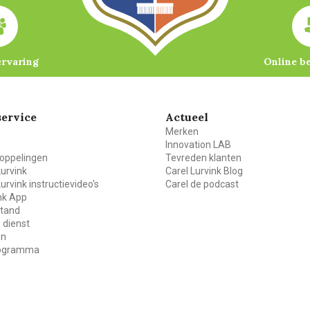
ervaring
Online b
ervice
Actueel
Merken
Innovation LAB
oppelingen
Tevreden klanten
Lurvink
Carel Lurvink Blog
Lurvink instructievideo's
Carel de podcast
ink App
stand
 dienst
en
rogramma