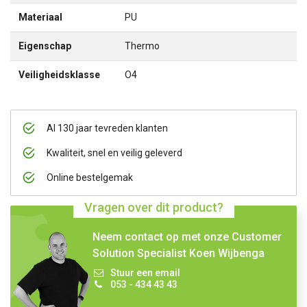
Materiaal
PU
Eigenschap
Thermo
Veiligheidsklasse
O4
Al 130 jaar tevreden klanten
Kwaliteit, snel en veilig geleverd
Online bestelgemak
Vragen over dit product?
Neem contact op met onze Customer
Solution Specialist Koen Wijbenga
Stuur een email
053 - 434 43 43