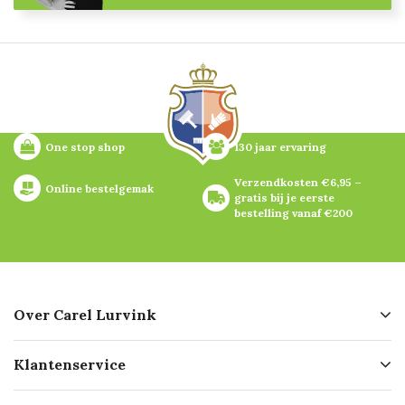
One stop shop
130 jaar ervaring
Verzendkosten €6,95 – 
Online bestelgemak
gratis bij je eerste 
bestelling vanaf €200
Over Carel Lurvink
Over ons
Klantenservice
Geschiedenis
Hofleverancier
Bestellen