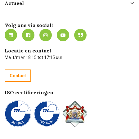
Actueel
Missie
Bezorgen
Certificering
Software koppelingen
Merken
Werken bij Carel Lurvink
Mijn Carel Lurvink
Innovation LAB
Volg ons via social!
MVO
Mijn Carel Lurvink instructievideo's
Tevreden klanten
Carel Lurvink App
Carel Lurvink Blog
Hulp op afstand
Carel de podcast
Locatie en contact
Technische dienst
Ma. t/m vr. : 8:15 tot 17:15 uur
Retourneren
Recycle programma
Contact
Betalen
ISO certificeringen