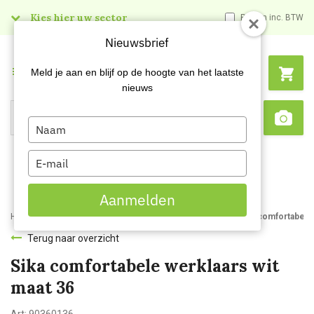
Kies hier uw sector
Prijzen inc. BTW
Nieuwsbrief
Menu
Meld je aan en blijf op de hoogte van het laatste
nieuws
Type
Search
Sca
your
name
Type
your
email
Aanmelden
Home
Webshop
Werkkleding
Beschermende kleding
Sika comfortabele 
Terug naar overzicht
Sika comfortabele werklaars wit
maat 36