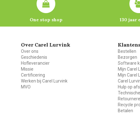
One stop shop
130 jaar 
Over Carel Lurvink
Klantens
Over ons
Bestellen
Geschiedenis
Bezorgen
Hofleverancier
Software k
Missie
Mijn Carel 
Certificering
Mijn Carel 
Werken bij Carel Lurvink
Carel Lurv
MVO
Hulp op af
Technische
Retourner
Recycle p
Betalen