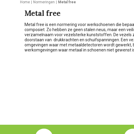
Home
Normeringen
Metal free
Metal free
Metal free is een normering voor werkschoenen die bepaa
composiet. Zo hebben ze geen stalen neus, maar een veili
verzamelnaam voor vezelsterke kunststoffen. De vezels z
doorstaan van drukkrachten en schuifspanningen. Een veze
omgevingen waar met metaaldetectoren wordt gewerkt, bijv
werkomgevingen waar metaal in schoenen niet gewenst i