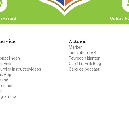
ervaring
Online b
ervice
Actueel
Merken
Innovation LAB
oppelingen
Tevreden klanten
Lurvink
Carel Lurvink Blog
Lurvink instructievideo's
Carel de podcast
ink App
stand
 dienst
en
rogramma