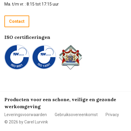
Technische dienst
Ma. t/m vr. : 8:15 tot 17:15 uur
Retourneren
Recycle programma
Contact
Betalen
ISO certificeringen
Producten voor een schone, veilige en gezonde
werkomgeving
Leveringsvoorwaarden
Gebruiksovereenkomst
Privacy
© 2026 by Carel Lurvink