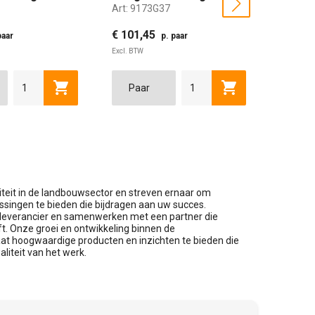
next
Art:
9173G37
Art:
902
 maat 36
bruin maat 37
maat 
€ 101,45
€ 93,2
paar
p. paar
Excl. BTW
Excl. BTW
42
37
43
38
44
39
45
40
37
46
41
38
47
42
39
48
43
40
44
41
lwagen
Toevoegen aan winkelwagen
Toevoegen aan w
iteit in de landbouwsector en streven ernaar om
singen te bieden die bijdragen aan uw succes.
w leverancier en samenwerken met een partner die
ft. Onze groei en ontwikkeling binnen de
aat hoogwaardige producten en inzichten te bieden die
aliteit van het werk.