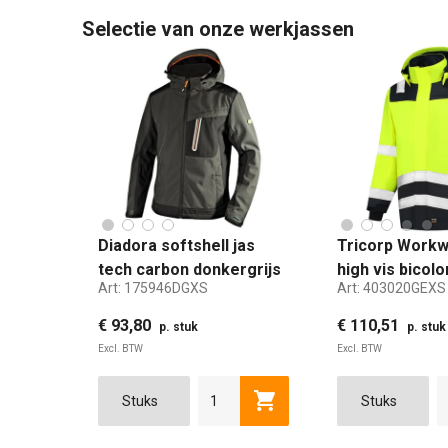
Selectie van onze werkjassen
Diadora softshell jas
Tricorp Workw
tech carbon donkergrijs
high vis bicolo
Art:
175946DGXS
Art:
403020GEXS
maat XS
maat XS
€ 93,80
€ 110,51
p. stuk
p. stuk
Excl. BTW
Excl. BTW
Toevoegen aan winkelwag
XS
S
M
L
XL
XS
2XL