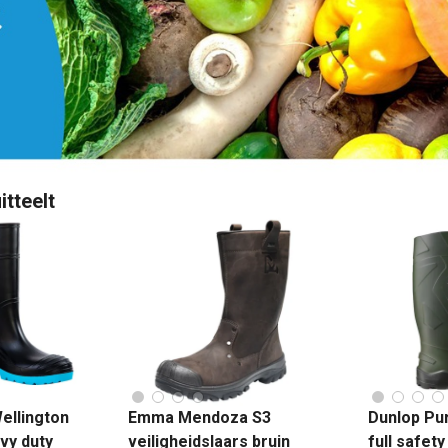
itteelt
Wellington
Emma Mendoza S3
Dunlop Pur
vy duty
veiligheidslaars bruin
full safet