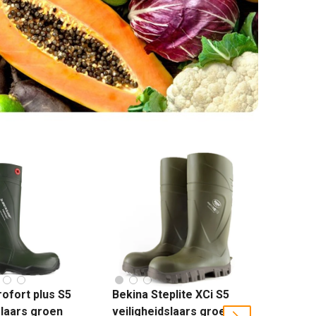
ofort plus S5
Bekina Steplite XCi S5
Sika c
y laars groen
veiligheidslaars groen
veilig