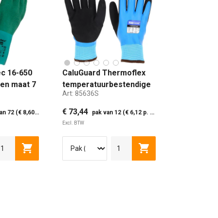
ec 16-650
CaluGuard Thermoflex
en maat 7
temperatuurbestendige
Art:
85636S
thermohandschoen maat
S
€ 73,44
2 (€ 8,60 p. paar)
pak van 12 (€ 6,12 p. paar)
Excl. BTW
S)
MAAT 8 (S)
MAAT 9 (M)
S
M
MAAT 10 (L)
L
XL
en
Toevoegen aan winkelwagen
Toevoegen aan winke