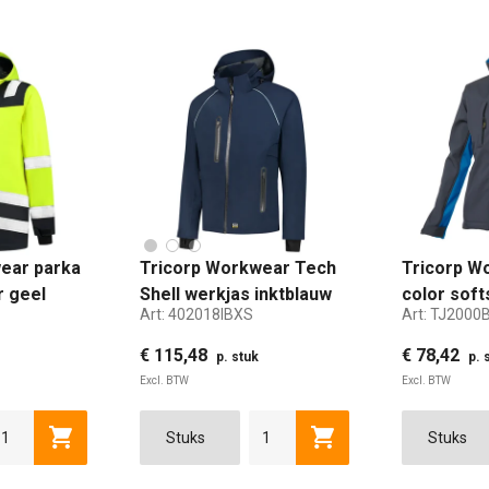
ear parka
Tricorp Workwear Tech
Tricorp W
r geel
Shell werkjas inktblauw
color soft
Art:
402018IBXS
Art:
TJ2000
maat XS
marine ko
XS
€ 115,48
€ 78,42
p. stuk
p. 
Excl. BTW
Excl. BTW
en
Toevoegen aan winkelwagen
Toevoegen aan winke
S
3XL
M
4XL
L
XL
XS
2XL
S
3XL
M
4XL
L
5XL
XL
XS