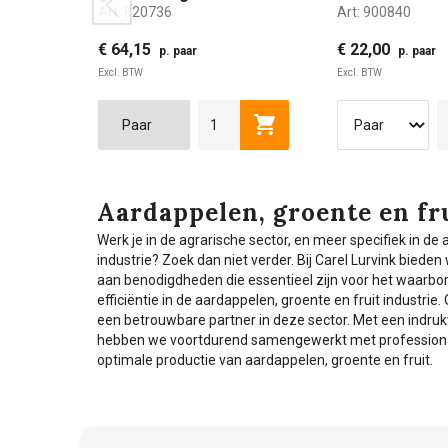
prev
Art:
820736
Art:
900840
S4 maat 36
maat 40
€ 64,15
€ 22,00
p. paar
p. paar
Excl. BTW
Excl. BTW
36
37
39
40
41
40
42
4
Toevoegen aan winkelwag
Aardappelen, groente en fr
Werk je in de agrarische sector, en meer specifiek in de
industrie? Zoek dan niet verder. Bij Carel Lurvink bieden
aan benodigdheden die essentieel zijn voor het waarbor
efficiëntie in de aardappelen, groente en fruit industrie
een betrouwbare partner in deze sector. Met een indru
hebben we voortdurend samengewerkt met professionals
optimale productie van aardappelen, groente en fruit.