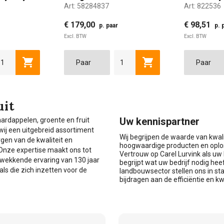
Art:
58284837
Art:
822536
maat 37
classic fit
€ 179,00
€ 98,51
p. paar
p. 
Excl. BTW
Excl. BTW
1
43
42
44
43
45
44
37
47
45
38
48
46
39
47
40
41
36
en
Toevoegen aan winkelwagen
Toevoegen aan winke
uit
Uw kennispartner
 aardappelen, groente en fruit
 wij een uitgebreid assortiment
Wij begrijpen de waarde van kwal
gen van de kwaliteit en
hoogwaardige producten en oplos
. Onze expertise maakt ons tot
Vertrouw op Carel Lurvink als u
kwekkende ervaring van 130 jaar
begrijpt wat uw bedrijf nodig hee
 die zich inzetten voor de
landbouwsector stellen ons in st
bijdragen aan de efficiëntie en kw