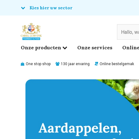
Kies hier uw sector
& Food
edical
Onze producten
Onze services
Online
One stop shop
130 jaar ervaring
Online bestelgemak