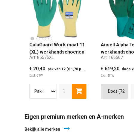
CaluGuard Work maat 11
Ansell AlphaT
(XL) werkhandschoenen
werkhandscho
Art:
85575XL
Art:
166507
€ 20,40
€ 619,20
pak van 12 (€ 1,70 p. paar)
doos van 7
Excl. BTW
Excl. BTW
MAAT 7 (X
Toevoegen aan winkelwag
Eigen premium merken en A-merken
Bekijk alle merken