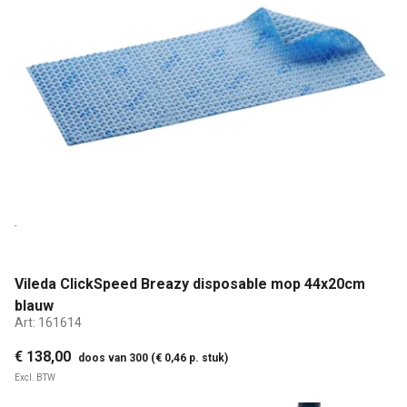
Vileda ClickSpeed Breazy disposable mop 44x20cm
blauw
Art:
161614
€ 138,00
doos van 300 (€ 0,46 p. stuk)
Excl. BTW