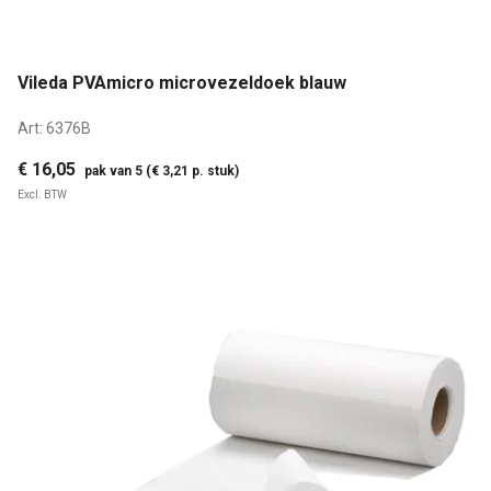
Vileda PVAmicro microvezeldoek blauw
Art:
6376B
€ 16,05
pak van 5 (€ 3,21 p. stuk)
Excl. BTW