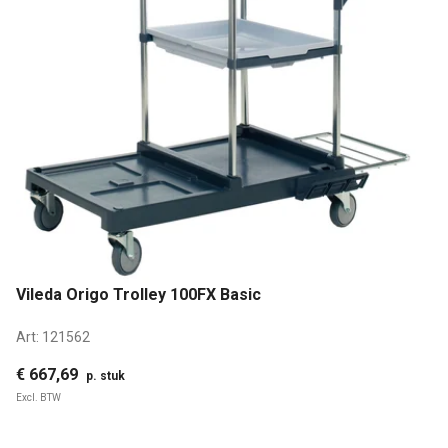
Vileda Origo Trolley 100FX Basic
Art:
121562
€ 667,69
p. stuk
Excl. BTW