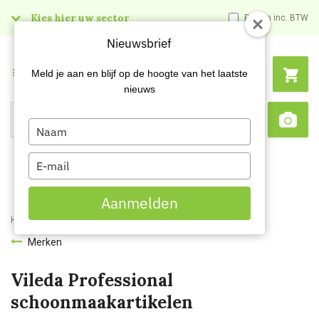
Kies hier uw sector
Prijzen inc. BTW
Nieuwsbrief
Menu
Meld je aan en blijf op de hoogte van het laatste
nieuws
Type
Search
Sca
your
name
Type
your
email
Aanmelden
Home
Merken
Vileda
Merken
Vileda Professional
schoonmaakartikelen