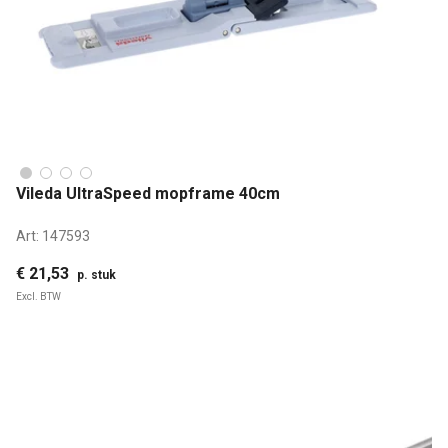
Vileda UltraSpeed mopframe 40cm
Art:
147593
€ 21,53
p. stuk
Excl. BTW