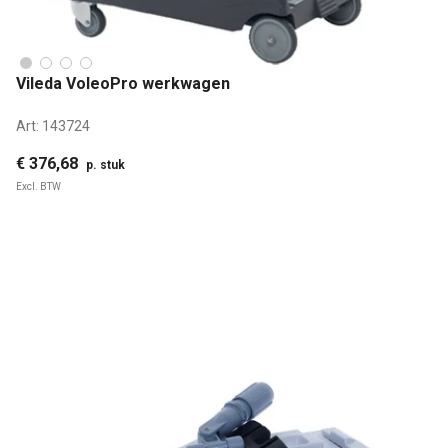
Vileda VoleoPro werkwagen
Art:
143724
€ 376,68
p. stuk
Excl. BTW