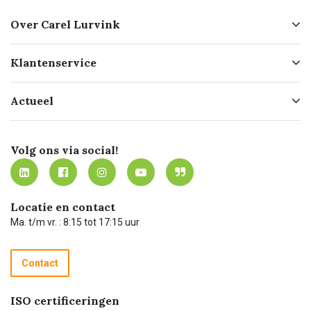
Over Carel Lurvink
Over ons
Klantenservice
Geschiedenis
Hofleverancier
Bestellen
Actueel
Missie
Bezorgen
Certificering
Software koppelingen
Merken
Werken bij Carel Lurvink
Mijn Carel Lurvink
Innovation LAB
Volg ons via social!
MVO
Mijn Carel Lurvink instructievideo's
Tevreden klanten
Carel Lurvink App
Carel Lurvink Blog
Hulp op afstand
Carel de podcast
Locatie en contact
Technische dienst
Ma. t/m vr. : 8:15 tot 17:15 uur
Retourneren
Recycle programma
Contact
Betalen
ISO certificeringen