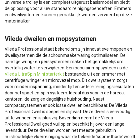
universele trolley is een compleet uitgerust basismodel en biedt
de oplossing voor al uw standaard reinigingsbehoeften. Emmers
en dweilsystemen kunnen gemakkelijk worden vervoerd op deze
materiaalkar.
Vileda dweilen en mopsystemen
Vileda Professional staat bekend om zijn innovatieve moppen en
dweilsystemen die de schoonmaakervaring optimaliseren. De
handige wring- en perssystemen maken het gemakkelijk om
overtollig water te verwijderen. Een populair mopsysteem is de
Vileda UltraSpin Mini starterkit
bestaande uit een emmer met
centrifuge wringer en microvezel mop. Dit dweilsysteem zorgt
voor minder inspanning, minder tijd en betere reinigingsresultaten
door het spoel-en-spin systeem. Ideaal dus voor in de horeca,
kantoren, de zorg en dagelijkse huishouding. Naast
compactsystemen er ook losse dweilen beschikbaar. De Vileda
Professional Dweil is soepel en slijtvast. Deze dweil is eenvoudig
uit te wringen en is pluisvrij. Bovendien neemt de Vileda
Professional Dweil goed vuil op en beschikt hij over een lange
levensduur. Deze dweilen worden het meeste gebruikt in
huishoudelijke vloerreiniging waar de bekende ‘sopmethode’ wordt