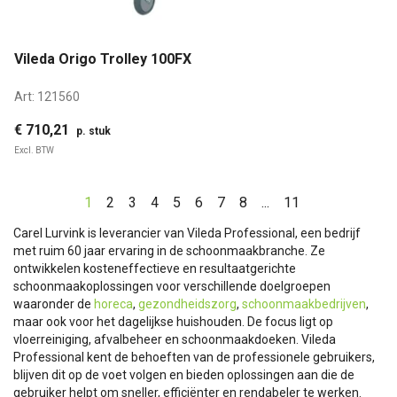
Vileda Origo Trolley 100FX
Art:
121560
€ 710,21
p. stuk
Excl. BTW
1
2
3
4
5
6
7
8
...
11
Carel Lurvink is leverancier van Vileda Professional, een bedrijf
met ruim 60 jaar ervaring in de schoonmaakbranche. Ze
ontwikkelen kosteneffectieve en resultaatgerichte
schoonmaakoplossingen voor verschillende doelgroepen
waaronder de
horeca
,
gezondheidszorg
,
schoonmaakbedrijven
,
maar ook voor het dagelijkse huishouden. De focus ligt op
vloerreiniging, afvalbeheer en schoonmaakdoeken. Vileda
Professional kent de behoeften van de professionele gebruikers,
blijven dit op de voet volgen en bieden oplossingen aan die de
gebruiker helpt om sneller, efficiënter en rendabeler te werken.