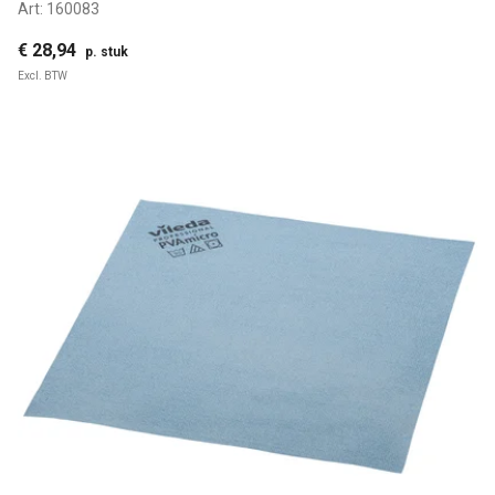
Art:
160083
€ 28,94
p. stuk
Excl. BTW