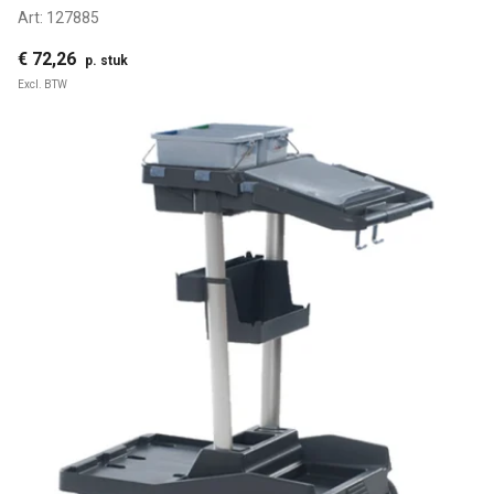
Art:
127885
€ 72,26
p. stuk
Excl. BTW