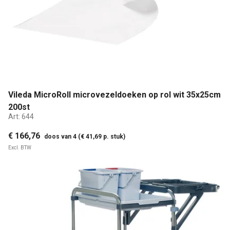
Vileda MicroRoll microvezeldoeken op rol wit 35x25cm
200st
Art:
644
€ 166,76
doos van 4 (€ 41,69 p. stuk)
Excl. BTW