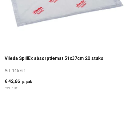
Vileda SpillEx absorptiemat 51x37cm 20 stuks
Art:
146761
€ 42,66
p. pak
Excl. BTW