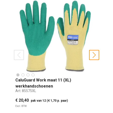
prev
next
CaluGuard Work maat 11 (XL)
A
werkhandschoenen
m
Art:
85575XL
Ar
€ 20,40
€
pak van 12 (€ 1,70 p. paar)
Excl. BTW
Ex