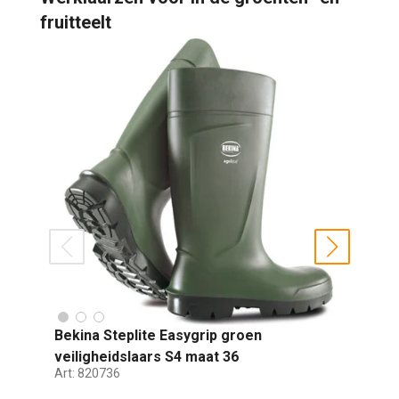
fruitteelt
prev
next
Bekina Steplite Easygrip groen
D
veiligheidslaars S4 maat 36
d
Art:
820736
Ar