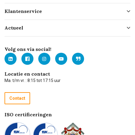
Over ons
Klantenservice
Geschiedenis
Hofleverancier
Bestellen
Actueel
Missie
Bezorgen
Certificering
Software koppelingen
Merken
Werken bij Carel Lurvink
Mijn Carel Lurvink
Innovation LAB
Volg ons via social!
MVO
Mijn Carel Lurvink instructievideo's
Tevreden klanten
Carel Lurvink App
Carel Lurvink Blog
Hulp op afstand
Carel de podcast
Locatie en contact
Technische dienst
Ma. t/m vr. : 8:15 tot 17:15 uur
Retourneren
Recycle programma
Contact
Betalen
ISO certificeringen