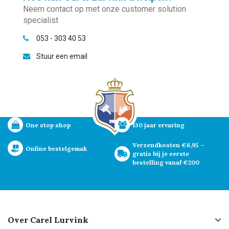
Neem contact op met onze customer solution
specialist
053 - 303 40 53
Stuur een email
One stop shop
130 jaar ervaring
Verzendkosten €6,95 – 
Online bestelgemak
gratis bij je eerste 
bestelling vanaf €200
Over Carel Lurvink