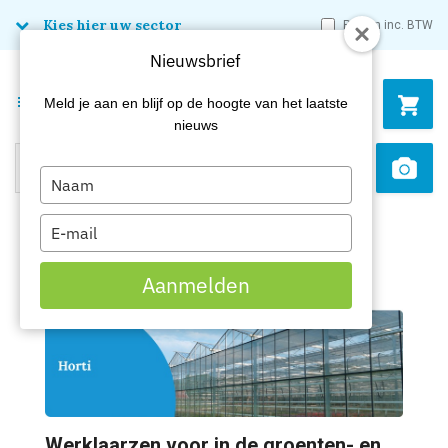
Kies hier uw sector
Prijzen inc. BTW
Nieuwsbrief
Menu
Meld je aan en blijf op de hoogte van het laatste
nieuws
Type
Search
Sca
your
name
Type
your
email
Aanmelden
Werklaarzen voor in de groenten- en