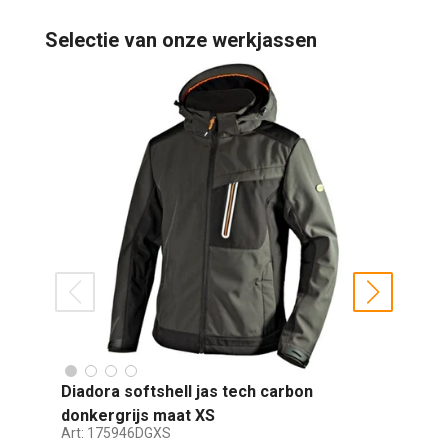
Selectie van onze werkjassen
prev
next
Diadora softshell jas tech carbon
T
donkergrijs maat XS
g
Art:
175946DGXS
Ar