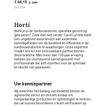
€ 64,15
€
p. paar
Excl. BTW
Ex
Horti
Werk je in de tuinbouwsector, specifiek gericht op
gewassen? Zoek dan niet verder. Carel Lurvink biedt
een uitgebreid assortiment aan essentiële
benodigdheden om de kwaliteit en efficiëntie in de
tuinbouwindustrie te waarborgen. Onze expertise
maakt ons tot een betrouwbare partner binnen
deze branche. Met meer dan 130 jaar ervaring
hebben we voortdurend samengewerkt met
professionals die zich inzetten voor de optimale
productie van gewassen.
Uw kennispartner
Wij erkennen het belang van kwaliteit binnen de
agrarische sector en streven ernaar om
hoogwaardige producten en oplossingen te leveren
die uw succes bevorderen. U kunt vertrouwen op